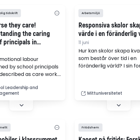
ig tidskrift
Arbetsmiljö
rse they care!
Responsiva skolor ska
tanding the caring
värde i en föränderlig 
 principals in
11 juni
lian government
Hur kan skolor skapa kval
s
som består över tid i en
motional labour
föränderlig värld? I sin f
ed by school principals
visar Michael Johnson,
described as care work.
doktorand i kvalitetstekni
icle explores how care is
skolor kan utveckla en lå
ol Leadership and
ed by 40 principals who
agement
Mittuniversitetet
förmåga att skapa värd
their feelings about
genom tillit, samarbete 
 a critical incident via a
lyhördhet.
 qualitative survey.
nellt
Fritidshem
mobiler i klassrummet
Kaoset på fritids: Fors