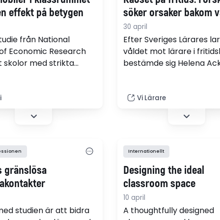
en effekt på betygen
söker orsaker bakom v
30 april
tudie från National
Efter Sveriges Lärares l
 of Economic Research
våldet mot lärare i fritid
t skolor med strikta
bestämde sig Helena Ack
rbud har uppnått vissa –
professor i pedagogik, at
t ifrån alla – av sina
på frågan. Målet är att
identifiera risker och hitt
i
Vi Lärare
lösningar på vad som ka
yrket mer hållbart. Fynd
hittills? 130 barn i trånga 
ensamarbete, outbildad
essionen
Internationellt
personal.
s gränslösa
Designing the ideal
rakontakter
classroom space
10 april
med studien är att bidra
A thoughtfully designed