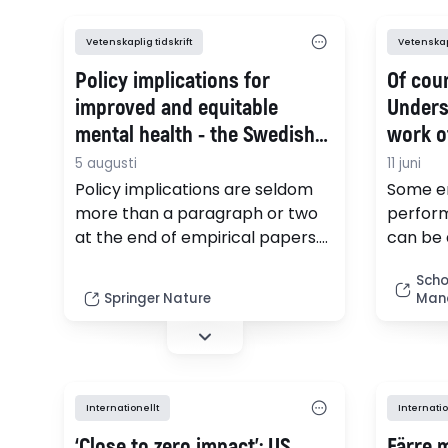
Vetenskaplig tidskrift
Vetenskapl
Policy implications for
Of cou
improved and equitable
Unders
mental health - the Swedish
work of
case: a summative content
Austra
5 augusti
11 juni
analysis of findings across
school
Policy implications are seldom
Some e
26 years from two qualitative
more than a paragraph or two
perform
at the end of empirical papers.
can be 
meta-syntheses
The aim was therefore to
This art
Scho
explore social determinants of
perform
Springer Nature
Man
mental health across life
shared 
through qualitative analysis of
managing
meta-synthesis of empirical
national
publications from a 27-year
school-leaver cohort. From the
Internationellt
Internatio
actionable empirical results, we
‘Close to zero impact’: US
Färre 