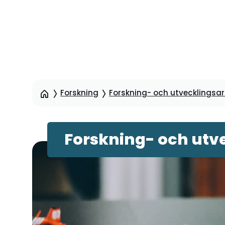
Hoppa
till
sidinnehåll
Forskning
Forskning- och utvecklingsart
Forskning- och utve