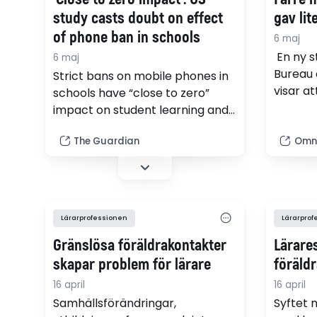
suggest policies for primary
study casts doubt on effect
gav lit
prevention aimed at…
of phone ban in schools
6 maj
En ny s
6 maj
Bureau
Strict bans on mobile phones in
visar at
schools have “close to zero”
mobilfö
impact on student learning and
men lång
show no evidence of
mål.
The Guardian
Omn
improvements in attendance or
online bullying, a study has
found.
Lärarprofessionen
Lärarprof
Gränslösa föräldrakontakter
Lärare
skapar problem för lärare
föräld
16 april
16 april
Samhällsförändringar,
Syftet 