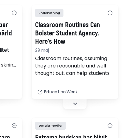
Undervisning
par
Classroom Routines Can
värld
Bolster Student Agency.
Here’s How
itet
29 maj
Classroom routines, assuming
orskning
they are reasonable and well
thought out, can help students
k, hur
and teachers alike.
ngsiktig
Education Week
e
och
Sociala medier
kare
Extrema budskap har blivit