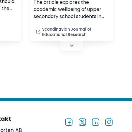
should
academic wellbeing in
The article explores the
 the
relation to school
academic wellbeing of upper
nt
secondary school students in
environment factors
al
Denmark. It discusses previous
in.
Scandinavian Journal of
conceptualizations and ways of
Educational Research
measuring academic wellbeing
and finds that the field suffers
from a lack of conceptual
clarity. (pdf)
takt
porten AB