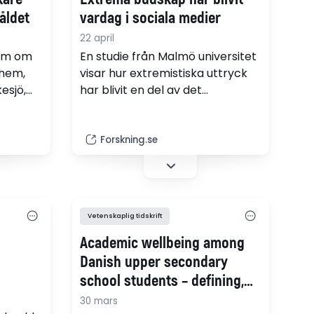
åldet
vardag i sociala medier
22 april
arm om
En studie från Malmö universitet
shem,
visar hur extremistiska uttryck
esjö,
har blivit en del av det
t forska
vardagliga politiska samtalet på
nätet. Hat, hot och
a
våldsbejakande budskap sprids
Forskning.se
n göra
öppet i sociala mediers
en
kommentarsfält – ofta utan att
lokaler,
ifrågasättas.
Vetenskaplig tidskrift
Academic wellbeing among
Danish upper secondary
school students – defining,
validating, and exploring
30 mars