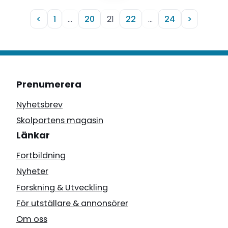
anser att lärare har ett guldläge…
<
1
…
20
21
22
…
24
>
Prenumerera
Nyhetsbrev
Skolportens magasin
Länkar
Fortbildning
Nyheter
Forskning & Utveckling
För utställare & annonsörer
Om oss