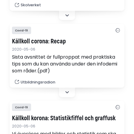
utbildningsanordnare och rektorer göra rätt
Skolverket
prioriteringar och ge rätt stöd.
Covid-19
Källkoll corona: Recap
2020-05-06
Sista avsnittet är fullproppat med praktiska
tips som du kan använda under den infodemi
som råder.(pdf)
Utbildningsradion
Covid-19
Källkoll korona: Statistikfiffel och graffusk
2020-05-06
Vi överöses med bilder och statistik som ska