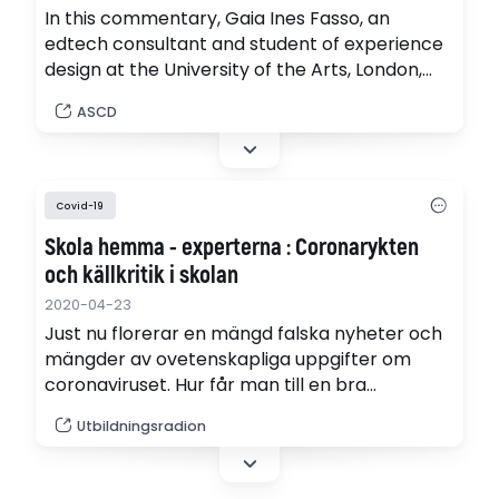
In this commentary, Gaia Ines Fasso, an
edtech consultant and student of experience
design at the University of the Arts, London,
shares how several innovative schools are
ASCD
approaching remote learning. At a middle
school in California, students practice daily
mindfulness exercises, and educators took an
opportunity recently to address rumors
Covid-19
they've heard about the coronavirus.
Skola hemma - experterna : Coronarykten
och källkritik i skolan
2020-04-23
Just nu florerar en mängd falska nyheter och
mängder av ovetenskapliga uppgifter om
coronaviruset. Hur får man till en bra
klassrumsdiskussion om vad som är sant och
Utbildningsradion
falskt om covid-19? Det ska vi prata om med
Åsa Larsson och Jack Werner, journalister och
experter i UR-programmet Källkoll Corona. De