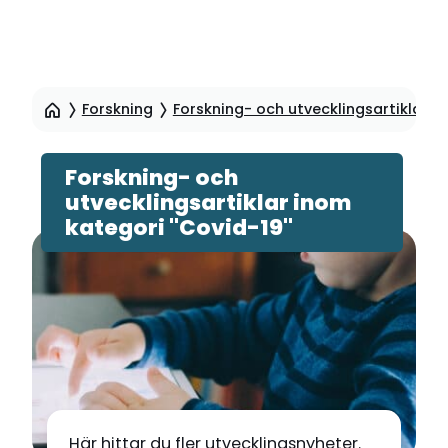
Hoppa
till
Forskning
Forskning- och utvecklingsartiklar
sidinnehåll
Forskning- och
utvecklingsartiklar inom
kategori "Covid-19"
Här hittar du fler utvecklingsnyheter.