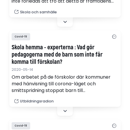
inte förledas att tro att detta är framtidens
modell för undervisning, skriver Edward
Skola och samhälle
Jensinger, rektor.
Covid-19
Skola hemma - experterna : Vad gör
pedagogerna med de barn som inte får
komma till förskolan?
2020-05-14
Om arbetet på de förskolor där kommuner
med hänvisning till corona-läget och
smittspridning stoppat barn till
arbetssökande och föräldralediga. Vad
Utbildningsradion
betyder det här för pedagogerna? Och för
dom barn som har särskilt stort behov av
verksamheten? Vi diskuterar flippat klassrum
för förskolan, Skype-träffar och
Covid-19