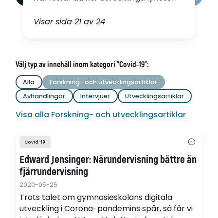
Visar sida 21 av 24
Välj typ av innehåll inom kategori "Covid-19":
Alla
Forskning- och utvecklingsartiklar
Avhandlingar
Intervjuer
Utvecklingsartiklar
Visa alla Forskning- och utvecklingsartiklar
Covid-19
Edward Jensinger: Närundervisning bättre än
fjärrundervisning
2020-05-25
Trots talet om gymnasieskolans digitala
utveckling i Corona-pandemins spår, så får vi