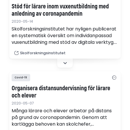
likvärdigheten som utopi. Medverkar gör
Stöd för lärare inom vuxenutbildning med
förskolerektorerna Marie Nelhagen från Ånge
anledning av coronapandemin
och…
2020-05-14
Skolforskningsinstitutet har nyligen publicerat
en systematisk översikt om individanpassad
vuxenutbildning med stöd av digitala verktyg.
Där ingår forskning som kan hjälpa lärare
Skolforskningsinstitutet
inom vuxenutbildning att hantera de nya
förutsättningar för undervisning som uppstått
till följd av coronapandemin.
Covid-19
Organisera distansundervisning för lärare
och elever
2020-05-07
Många lärare och elever arbetar på distans
på grund av coronapandemin. Genom att
kartlägga behoven kan skolchefer,