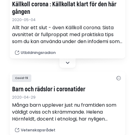
Källkoll corona : Källkollat klart för den här
gången
2020-05-04
Allt har ett slut - även Källkoll corona. Sista
avsnittet är fullproppat med praktiska tips
som du kan använda under den infodemi som
råder. Jack och Åsa avslöjar ännu en bluff och
Utbildningsradion
Edwin visar sig ha blivit en fullfjädrad
källkritiker!
Covid-19
Barn och rädslor i coronatider
2020-04-29
Många barn upplever just nu framtiden som
väldigt oviss och skrämmande. Helena
Hörnfeldt, docent i etnologi, har nyligen
avslutat ett forskningsprojekt om barns
Vetenskapsrådet
rädslor nu och historiskt.