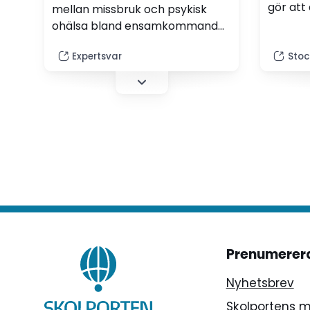
gör att 
mellan missbruk och psykisk
festa o
ohälsa bland ensamkommande
alkohol,
ungdomar. Det visar forskning
Stockho
Expertsvar
Stoc
av ensamkommande ungdomar
trend ha
som varit i kontakt med Maria
Sverige
ungdomsmottagning i
länder,
Stockholm.
Nordam
att det
grupptr
Prenumerer
Nyhetsbrev
Skolportens 