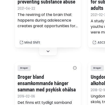
gruppen– från de som använder
faktore
preventing substance abuse
for su
sällan till dem som använder
psykisk 
adults
2021-04-22
ofta.
med dop
The rewiring of the brain that
2021-02-
happens during adolescence
A study 
creates great opportunities for
youths 
both positive and negative
were mo
experiences, including
tobacco
substance abuse.
Mind Shift
ASC
adultho
nonbull
Droger
Droger
Droger bland
Ungdom
ensamkommande hänger
alkoho
samman med psykisk ohälsa
2018-12-1
Ungdoma
2019-02-06
skola, 
Det finns ett tydligt samband