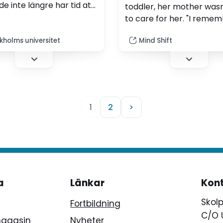
de inte längre har tid att
toddler, her mother wasn
ch därmed dricka
to care for her. "I reme
 visar en studie från
Mom was always locking 
lms universitet. Denna
kholms universitet
Mind Shift
in her room and she didn'
r ökat, inte bara i
care of me. My mom just
 utan även i europeiska
around at the time," she 
 Australien och
erika. Forskarna menar
 även verkar som att
1
2
>
ycket att dricka…
a
Länkar
Kon
Skol
Fortbildning
C/O 
magasin
Nyheter