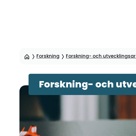
Hoppa
till
sidinnehåll
Forskning
Forskning- och utvecklingsart
Forskning- och utve