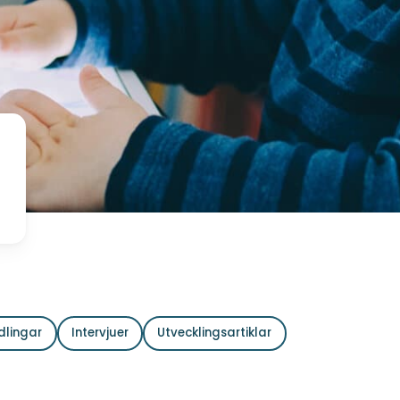
dlingar
Intervjuer
Utvecklingsartiklar