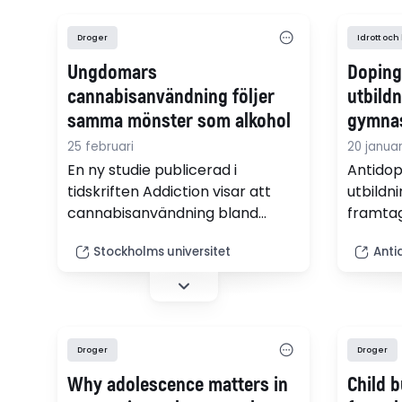
Droger
Idrott och
Ungdomars
Dopingf
cannabisanvändning följer
utbildn
samma mönster som alkohol
gymnas
25 februari
20 januar
En ny studie publicerad i
Antidop
tidskriften Addiction visar att
utbildn
cannabisanvändning bland
framtag
svenska ungdomar följer samma
inom ku
Stockholms universitet
Anti
befolkningsmönster som
naturku
tidigare påvisats för alkohol.
Utbildn
Resultaten tyder på att
till sk
förändringar i den
kursern
genomsnittliga
att ge 
Droger
Droger
cannabisanvändningen bland
antidop
Why adolescence matters in
Child b
unga återspeglas i hela
påverka