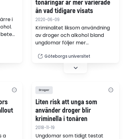
tonåringar är mer varierade
än vad tidigare visats
rre i
2020-06-09
ohol.
Kriminalitet liksom användning
rbete
av droger och alkohol bland
n.
ungdomar följer mer
heterogena mönster än vad
tion
Göteborgs universitet
forskning tidigare visat. Det finns
ått.
inget tydligt samband mellan
på
att tonåringar börjar dricka och
vi har
att de senare hamnar i
kriminalitet. Däremot kan tidig
Droger
olika
kriminalitet leda till missbruk av
sställen
ors
Liten risk att unga som
alkohol och droger. Detta visar
ad
ny forskning från Göteborgs
llout
använder droger blir
et…
universitet.
kriminella i tonåren
2018-11-19
 a
Ungdomar som tidigt testat