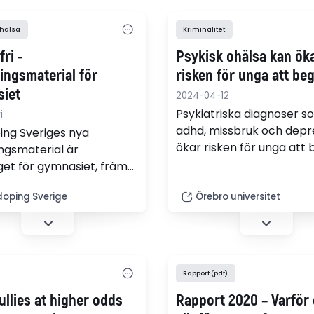
 hälsa
Kriminalitet
ri -
Psykisk ohälsa kan ök
ingsmaterial för
risken för unga att beg
iet
2024-04-12
Psykiatriska diagnoser s
i
adhd, missbruk och depr
ing Sveriges nya
ökar risken för unga att
ingsmaterial är
brott – särskilt för kvinno
et för gymnasiet, främst
visar Rebecca Siponens
rserna idrott och hälsa,
avhandling i kriminologi v
doping Sverige
Örebro universitet
nskap och biologi.
Örebro universitet.
ingsmaterialet är kopplat
olans styrdokument och
as centrala innehåll för
en förståelse för vad
Rapport (pdf)
ing är, om kroppsideals
ullies at higher odds
Rapport 2020 – Varför 
n på människor,