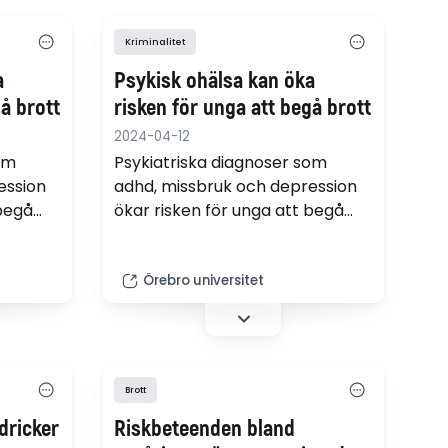
Kriminalitet
a
Psykisk ohälsa kan öka
å brott
risken för unga att begå brott
2024-04-12
om
Psykiatriska diagnoser som
ession
adhd, missbruk och depression
 begå
ökar risken för unga att begå
r. Det
brott. Det visar Rebecca
Siponens avhandling i kriminologi
id
vid Örebro universitet. "Det här
Örebro universitet
är kunskap som kan användas
för att hindra unga från att
involveras i allvarlig brottslighet",
säger hon.
Brott
dricker
Riskbeteenden bland