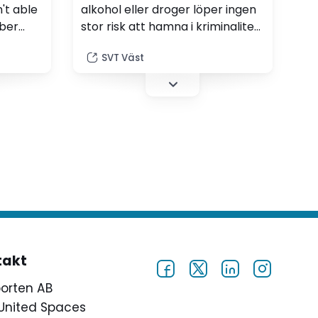
't able
alkohol eller droger löper ingen
mber
stor risk att hamna i kriminalitet i
herself
tonåren. Det är heller inte
SVT Väst
t take
särskilt sannolikt att man börjar
 wasn't
använda mer droger. Det visar
says.
en ny studie från Göteborgs
universitet.
takt
porten AB
United Spaces