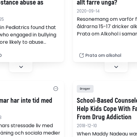
r som påverkar fysisk,
bstance abuse as
allt färre unga?
och social hälsa, risker
2020-09-14
ing samt etik och…
Resonemang om varför fä
25
åldrarna 15-17 dricker alk
in Pediatrics found that
Prata om Alkohol i sama
who engaged in bullying
med Ungdomsbarometer
re likely to abuse
Undersökningar visar på
, drugs and alcohol in
rekordlåg alkoholkonsum
D
Prata om alkohol
od, compared with
bland unga enligt flera m
ying peers.
Samtidigt har tillgången 
alkohol ökat i samhället, 
lägre genomsnittspriser i
Droger
handeln, mer reklam om 
drycker, fler utskänkning
ar har inte tid med
School-Based Counsel
och en nästan obegräns
l
Help Kids Cope With Fa
resandeinförsel. Hur är d
From Drug Addiction
8
rs stressade liv med
2018-12-10
träning och sociala medier
When Maddy Nadeau was