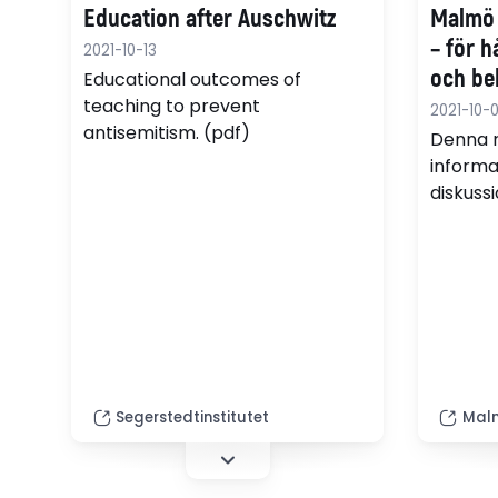
Education after Auschwitz
Malmö 
– för 
2021-10-13
och be
Educational outcomes of
teaching to prevent
antise
2021-10-
antisemitism. (pdf)
Denna r
informa
diskuss
klassru
och För
Segerstedtinstitutet
Mal