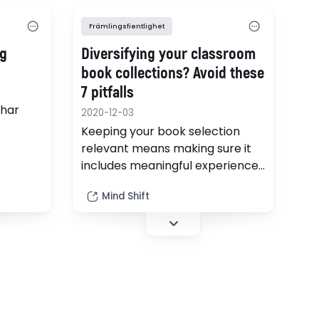
Främlingsfientlighet
ag
Diversifying your classroom
book collections? Avoid these
7 pitfalls
 har
2020-12-03
Keeping your book selection
med
relevant means making sure it
semitism
includes meaningful experiences
levares
of different kinds of people,
tt
Mind Shift
especially from marginalized
ita
communities. Here are some
strategies and book...