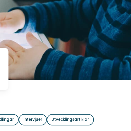
dlingar
Intervjuer
Utvecklingsartiklar