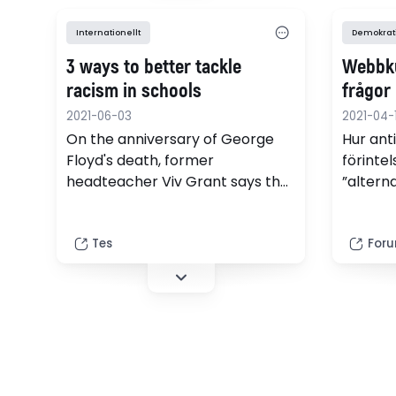
Internationellt
Demokrat
3 ways to better tackle
Webbku
racism in schools
frågor
2021-06-03
2021-04-
On the anniversary of George
Hur ant
Floyd's death, former
förinte
headteacher Viv Grant says the
”altern
past 12 months have offered
hope for the future.
Tes
Foru