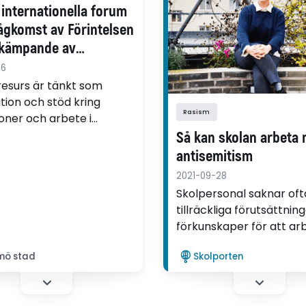
problem än just antisemi
internationella forum
skriver Christer Mattson,
hågkomst av Förintelsen
Segerstedtinstitutet, m.fl
kämpande av
mitism
06
esurs är tänkt som
tion och stöd kring
Rasism
ioner och arbete i
mmet kring antisemitism
Så kan skolan arbeta
intelsen.
antisemitism
2021-09-28
Skolpersonal saknar oft
tillräckliga förutsättnin
förkunskaper för att ar
mot antisemitism, visar 
mö stad
Skolporten
rapport om rasism och
antisemitism i Malmös s
och förskolor.