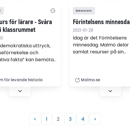
i
Extremism
rs för lärare - Svåra
Förintelsens minnesd
 i klassrummet
2021-01-28
Idag är det Förintelsens
13
minnesdag. Malmö delar
idemokratiska uttryck,
samlat resurser på sin
lseförnekelse och
förstasida, bland annat 
ativa fakta” kan bemötas.
förklaringar av vad anti
är, berättelser från över
barn och barnbarn och e
m för levande historia
Malmo.se
arbetsområde kring de v
bussarna i Malmö.
<
1
2
3
4
>