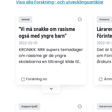
Visa alla Forskning- och utvecklingsartiklar
Debatt
Historia
"Vi må snakke om rasisme
Läraren
også med yngre barn"
Förint
2022-02-01
2022-01-
KRONIKK: NRK supers temadager
Det är 
om rasisme gir de yngre
om Föri
skolebarna en tiltrengt kilde til
årskurs
kunnskap om et sensitivt, og
skönlit
dessverre for mange veldig
svenskl
relevant, tema.
har fler
Forskning.no
Ämne
Rapport (pdf)
Extremis