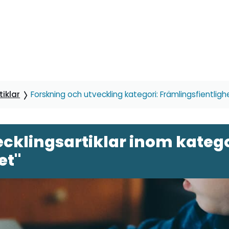
iklar
Forskning och utveckling kategori: Främlingsfientligh
cklingsartiklar inom katego
et"