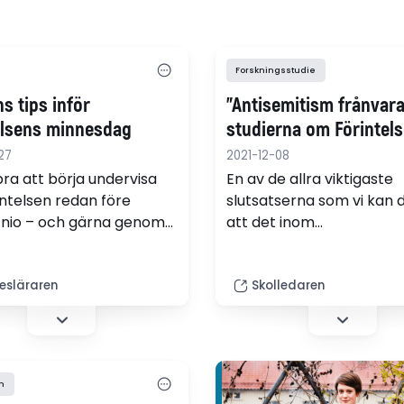
Forskningsstudie
s tips inför
"Antisemitism frånvara
elsens minnesdag
studierna om Förintels
27
2021-12-08
bra att börja undervisa
En av de allra viktigaste
ntelsen redan före
slutsatserna som vi kan d
 nio – och gärna genom
att det inom
teraturen. Det menar
utbildningsvetenskaplig
äraren Jennie Rosén som
forskning finns ett svagt 
a tips i Lektionsbanken.
för att studera hur under
släraren
Skolledaren
kan motverka antisemiti
Dessutom visar det sig at
undervisning om Förintel
vanligtvis fokuserar helt
m
frågor och samhälleliga