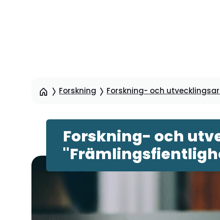
Hoppa
till
sidinnehåll
Forskning
Forskning- och utvecklingsart
Forskning- och utve
"Främlingsfientligh