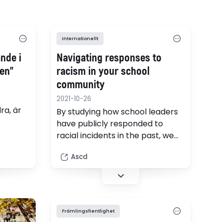
Internationellt
nde i
Navigating responses to
en"
racism in your school
community
2021-10-26
ra, är
By studying how school leaders
have publicly responded to
racial incidents in the past, we
intresse
can learn how to successfully
visning
Ascd
navigate future crises.
sm.
t
sen
 andra
Främlingsfientlighet