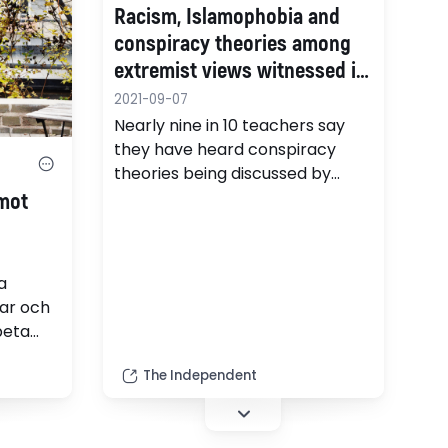
tism,
Racism, Islamophobia and
conspiracy theories among
.
extremist views witnessed in
classrooms, study finds
2021-09-07
Nearly nine in 10 teachers say
they have heard conspiracy
theories being discussed by
students.
 mot
a
gar och
beta
en ny
The Independent
kolor