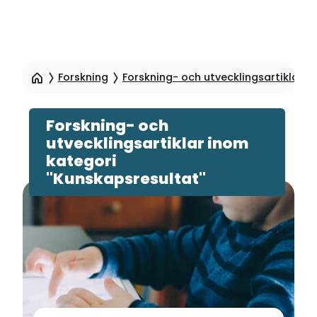
Hoppa
till
Forskning
Forskning- och utvecklingsartiklar
sidinnehåll
Forskning- och
utvecklingsartiklar inom
kategori
"Kunskapsresultat"