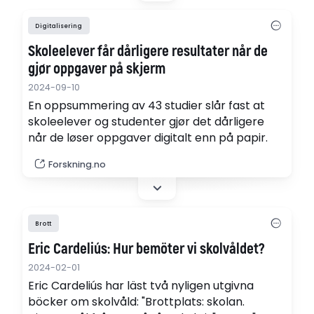
undervisningen i matematik.
Digitalisering
Skoleelever får dårligere resultater når de
gjør oppgaver på skjerm
2024-09-10
En oppsummering av 43 studier slår fast at
skoleelever og studenter gjør det dårligere
når de løser oppgaver digitalt enn på papir.
Forskning.no
Brott
Eric Cardeliús: Hur bemöter vi skolvåldet?
2024-02-01
Eric Cardeliús har läst två nyligen utgivna
böcker om skolvåld: "Brottplats: skolan.