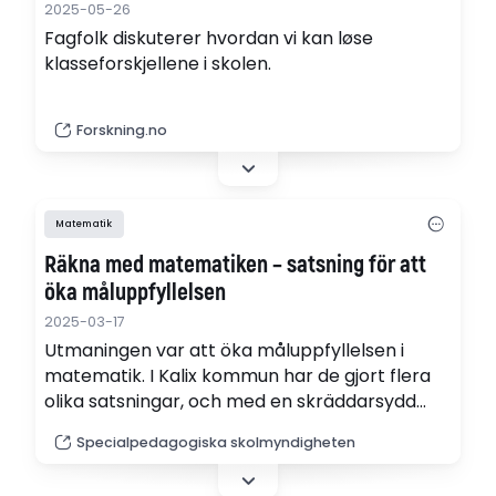
2025-05-26
Fagfolk diskuterer hvordan vi kan løse
klasseforskjellene i skolen.
Forskning.no
Matematik
Räkna med matematiken – satsning för att
öka måluppfyllelsen
2025-03-17
Utmaningen var att öka måluppfyllelsen i
matematik. I Kalix kommun har de gjort flera
olika satsningar, och med en skräddarsydd
utbildning känner de att de nu är på rätt väg.
Specialpedagogiska skolmyndigheten
En effekt är att lärarna har börjat använda sig
mer av konkret material för att variera