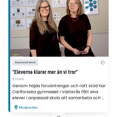
Anpassad skola
”Eleverna klarar mer än vi tror”
9 mars
Genom höjda förväntningar och rätt stöd har
Carlforsska gymnasiet i Västerås fått sina
elever i anpassad skola att samarbeta och bli
mer självständiga. Inspirationen till förändring
Skolporten
kom från deltagandet i Ifous FoU-program
Kunskapsuppdraget i anpassad skola.