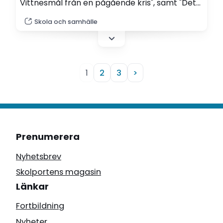
Vittnesmål från en pågående kris", samt "Det
finns inga omöjliga skolor. Att vända en skola
Skola och samhälle
från kaos till framgång".
1
2
3
>
Prenumerera
Nyhetsbrev
Skolportens magasin
Länkar
Fortbildning
Nyheter