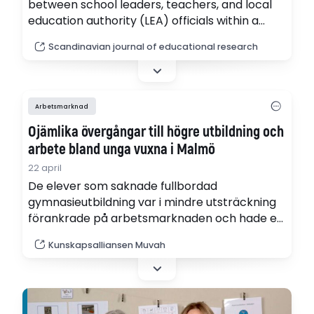
between school leaders, teachers, and local
education authority (LEA) officials within a
local school improvement initiative in Sweden.
Scandinavian journal of educational research
Using a primary school case, the research
examines how competing discourses, focused
on results- oriented accountability and
professional autonomy, are interpreted and
Arbetsmarknad
enacted locally, and how this shapes
Ojämlika övergångar till högre utbildning och
interactions between teacher leaders,…
arbete bland unga vuxna i Malmö
22 april
De elever som saknade fullbordad
gymnasieutbildning var i mindre utsträckning
förankrade på arbetsmarknaden och hade en
betydligt svagare inkomstutveckling än sina
Kunskapsalliansen Muvah
jämnåriga. Det visar en rapport från Muvah –
Malmöungdomars väg till arbete genom
högre utbildning, en kunskapsallians mellan
Malmö stad och Malmö universitet (pdf).