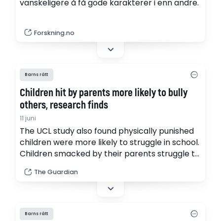
vanskeligere å få gode karakterer i enn andre.
Forskning.no
Barns rätt
Children hit by parents more likely to bully
others, research finds
11 juni
The UCL study also found physically punished
children were more likely to struggle in school.
Children smacked by their parents struggle to
get good exam results and are more likely to
The Guardian
bully others, causing a negative impact on
society, according to new research calling for
smacking to be banned.
Barns rätt