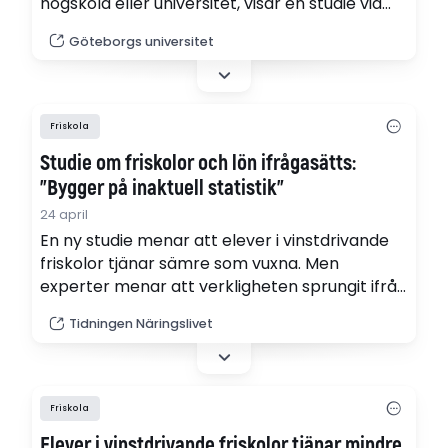
högskola eller universitet, visar en studie vid
Handelshögskolan i Göteborg. Men samtidigt
Göteborgs universitet
finns en stor spridning i elevernas förväntade
inkomster. Många elever avstår från
universitet trots att de själva tror att det
skulle löna sig ekonomiskt, vilket tyder på att
Friskola
andra faktorer än…
Studie om friskolor och lön ifrågasätts:
”Bygger på inaktuell statistik”
24 april
En ny studie menar att elever i vinstdrivande
friskolor tjänar sämre som vuxna. Men
experter menar att verkligheten sprungit ifrån
avhandlingen redan innan den ens lagts fram.
Tidningen Näringslivet
”Det största problemet med studien är att
den inte säger något om dagens skola", säger
Stefan Stern, tidigare S-politiker, till TN.
Friskola
Elever i vinstdrivande friskolor tjänar mindre