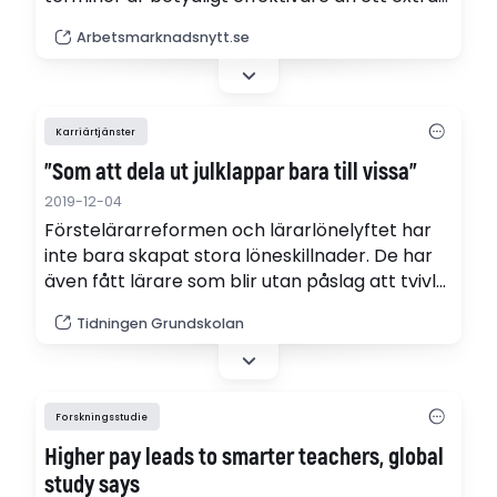
skolår. Och det är kvinnorna som gynnas
Arbetsmarknadsnytt.se
mest. Det framgår av ny forskning baserad på
den svenska skolan.
Karriärtjänster
”Som att dela ut julklappar bara till vissa”
2019-12-04
Förstelärarreformen och lärarlönelyftet har
inte bara skapat stora löneskillnader. De har
även fått lärare som blir utan påslag att tvivla
på sig själva. Enligt forskaren Mats Danell har
Tidningen Grundskolan
vissa till och med sagt upp sig.
Forskningsstudie
Higher pay leads to smarter teachers, global
study says