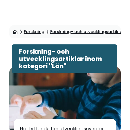
Hoppa
till
Forskning
Forskning- och utvecklingsartiklar
sidinnehåll
Forskning- och
utvecklingsartiklar inom
kategori "Lön"
Här hittar du fler utvecklingsnyheter.