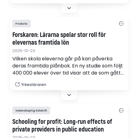
gymnasieskolor. Det visar Petter Bergs
avhandling i vilken han har undersökt vad
elever som gått friskolor tjänar som vuxna.
Friskola
Forskaren: Lärarna spelar stor roll för
elevernas framtida lön
2025-10-23
Vilken skola eleverna går på kan påverka
deras framtida plånbok. En ny studie som följt
400 000 elever över tid visar att de som gått
på vinstdrivande friskolor i genomsnitt får
Yrkesläraren
lägre lön senare i livet än de som gått i
kommunala skolor. Särskilt stor betydelse har
lärarnas kompetens.
Vetenskaplig tidskrift
Schooling for profit: Long-run effects of
private providers in public education
2025-10-23