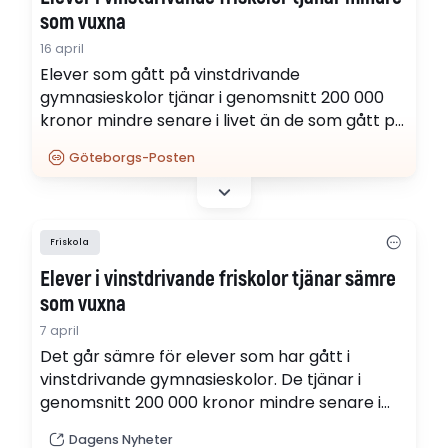
som vuxna
16 april
Elever som gått på vinstdrivande
gymnasieskolor tjänar i genomsnitt 200 000
kronor mindre senare i livet än de som gått på
kommunala gymnasier, visar ny forskning. Och
Göteborgs-Posten
det finns en tydlig förklaring till varför.
Friskola
Elever i vinstdrivande friskolor tjänar sämre
som vuxna
7 april
Det går sämre för elever som har gått i
vinstdrivande gymnasieskolor. De tjänar i
genomsnitt 200 000 kronor mindre senare i
livet än elever som gått i kommunala
Dagens Nyheter