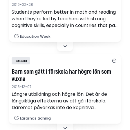
2019-02-28
Students perform better in math and reading
when they're led by teachers with strong
cognitive skills, especially in countries that pay
teachers more, according to an international
Education Week
study. Researchers say they found links
between higher teacher pay and teachers
who led improved student performance.
Förskola
Barn som gått i förskola har högre lön som
vuxna
2018-12-07
Längre utbildning och högre lön. Det är de
långsiktiga effekterna av att gå i förskola.
Däremot påverkas inte de kognitiva
färdigheterna, visar en översikt av
Lärarnas tidning
internationell forskning.