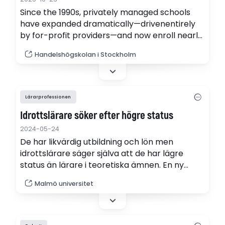
Since the 1990s, privately managed schools
have expanded dramatically—drivenentirely
by for-profit providers—and now enroll nearly
half of urban high school students.Unlike in
Handelshögskolan i Stockholm
many other settings, there are no schools
operating outside of the public system:
allschools rely on equal public funding, cannot
charge top-up fees, and are subject to the
Lärarprofessionen
sameregulation. Using a combination of…
Idrottslärare söker efter högre status
2024-05-24
De har likvärdig utbildning och lön men
idrottslärare säger själva att de har lägre
status än lärare i teoretiska ämnen. En ny
avhandling visar att önskan om högre status
Malmö universitet
har varit konstant i 200 år.