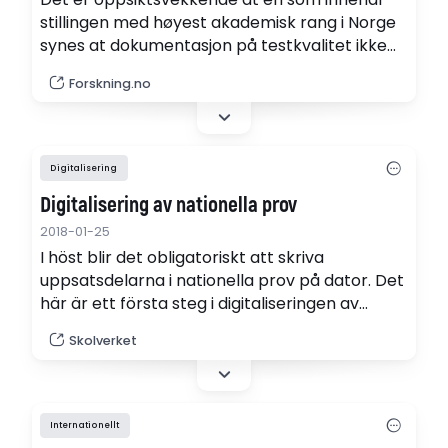
stillingen med høyest akademisk rang i Norge
synes at dokumentasjon på testkvalitet ikke
trenger å være publisert for å være
Forskning.no
tilstrekkelig.
Digitalisering
Digitalisering av nationella prov
2018-01-25
I höst blir det obligatoriskt att skriva
uppsatsdelarna i nationella prov på dator. Det
här är ett första steg i digitaliseringen av
proven. Digitala nationella prov i sin helhet
Skolverket
finns på plats först 2022. Få svar på dina
frågor om digitaliseringen av nationella
proven.
Internationellt