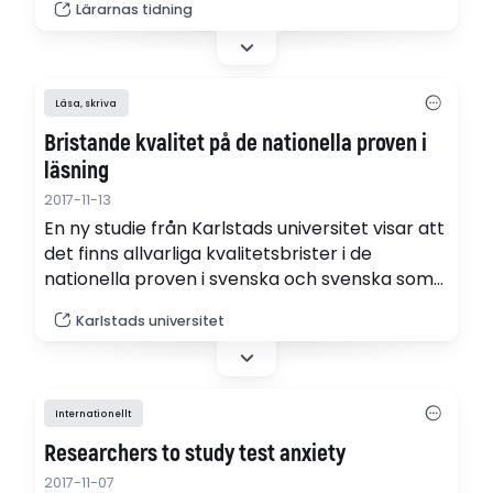
Lärarnas tidning
Karlstads universitet.
Läsa, skriva
Bristande kvalitet på de nationella proven i
läsning
2017-11-13
En ny studie från Karlstads universitet visar att
det finns allvarliga kvalitetsbrister i de
nationella proven i svenska och svenska som
andraspråk i årskurs 9. I praktiken visar studien
Karlstads universitet
att osäkerheten i provet är såpass stor att
elevernas provresultat inte utgör en tillförlitlig
grund för betygssättning i ämnet.
Internationellt
Researchers to study test anxiety
2017-11-07