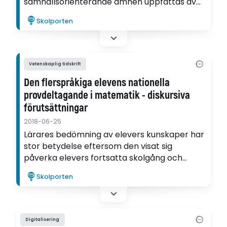
samhällsorienterande ämnen uppfattas av
lärare, och hur detta kan förstås ur
Skolporten
styrnings- och professionsperspektiv.
Upplever SO-lärarna proven huvudsakligen
som bekräftande eller ifrågasättande av
professionen?
Vetenskaplig tidskrift
Den flerspråkiga elevens nationella
provdeltagande i matematik - diskursiva
förutsättningar
2018-06-25
Lärares bedömning av elevers kunskaper har
stor betydelse eftersom den visat sig
påverka elevers fortsatta skolgång och
utbildning. Därför är forskning om
Skolporten
förutsättningarna för bedömningspraktiken
önskvärd - inte minst då resultaten i denna
studie pekar på att dessa elever är en
missgynnad grupp vid testtillfället.
Digitalisering