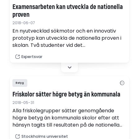
Examensarbeten kan utveckla de nationella
proven
2018-06-07
En nyutvecklad sökmotor och en innovativ
prototyp kan utveckla de nationella proven i
skolan. Två studenter vid det
systemvetenskapliga programmet på
Expertsvar
Mittuniversitetet har i sina examensarbeten
tagit fram förslag på hur grundskolan kan
digitaliseras och studenterna har fokuserat på
de nationella proven.
Betyg
Friskolor sätter högre betyg än kommunala
2018-05-31
Alla friskolegrupper sätter genomgående
högre betyg än kommunala skolor efter att
hänsyn tagits till resultaten på de nationella
proven. Det visar en ny rapport skriven av
Stockholms universitet