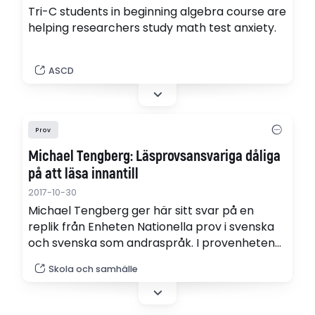
Tri-C students in beginning algebra course are
helping researchers study math test anxiety.
ASCD
Prov
Michael Tengberg: Läsprovsansvariga dåliga
på att läsa innantill
2017-10-30
Michael Tengberg ger här sitt svar på en
replik från Enheten Nationella prov i svenska
och svenska som andraspråk. I provenhetens
replik bemöttes en av Tengberg tidigare
Skola och samhälle
framförd kritik av de nationella läsprovens
konstruktion.