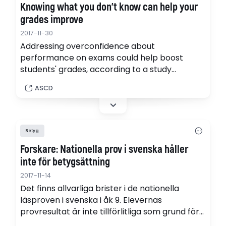
Knowing what you don’t know can help your
grades improve
2017-11-30
Addressing overconfidence about
performance on exams could help boost
students' grades, according to a study
published in the Journal of Chemical
ASCD
Education. Researchers found that highlighting
such overconfidence improved some
chemistry students' scores by about 11%.
Betyg
Forskare: Nationella prov i svenska håller
inte för betygsättning
2017-11-14
Det finns allvarliga brister i de nationella
läsproven i svenska i åk 9. Elevernas
provresultat är inte tillförlitliga som grund för
betygsättning. Det visar ny forskning från