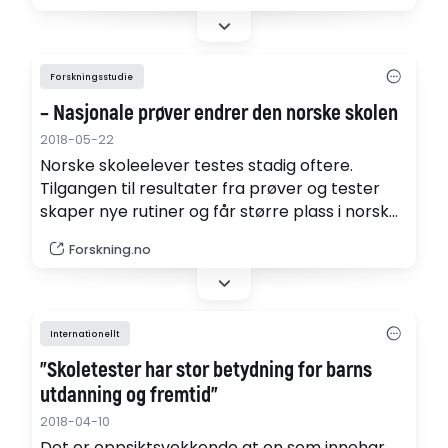
professor Jonas Vlachos, nationalekonom vid
Stockholms universitet och Institutet för
näringslivsforskning.
Forskningsstudie
– Nasjonale prøver endrer den norske skolen
2018-05-22
Norske skoleelever testes stadig oftere.
Tilgangen til resultater fra prøver og tester
skaper nye rutiner og får større plass i norske
skoler, ifølge forsker bak ny studie.
Forskning.no
Internationellt
"Skoletester har stor betydning for barns
utdanning og fremtid"
2018-04-10
Det er oppsiktsvekkende at en som innehar