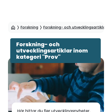
Hoppa
till
Forskning
Forskning- och utvecklingsartiklar
sidinnehåll
Forskning- och
utvecklingsartiklar inom
kategori "Prov"
Här hittar du fler utvecklingsnyheter.