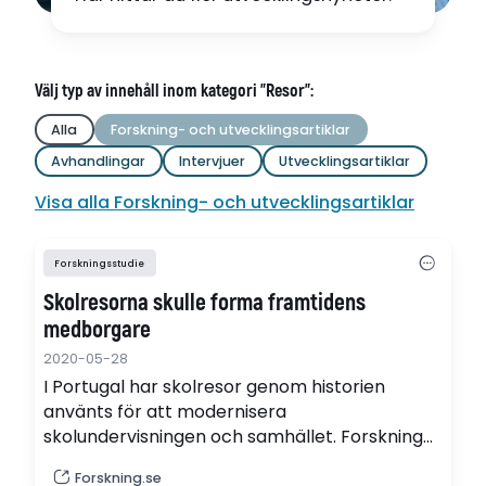
Välj typ av innehåll inom kategori "Resor":
Alla
Forskning- och utvecklingsartiklar
Avhandlingar
Intervjuer
Utvecklingsartiklar
Visa alla Forskning- och utvecklingsartiklar
Forskningsstudie
Skolresorna skulle forma framtidens
medborgare
2020-05-28
I Portugal har skolresor genom historien
använts för att modernisera
skolundervisningen och samhället. Forskning
från Umeå universitet visar hur skolresorna är
Forskning.se