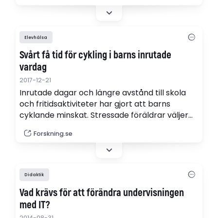
kopplade till en idé om utbildning som ett
instrument för samhällsutveckling och
framsteg för nationen.
Elevhälsa
Svårt få tid för cykling i barns inrutade
vardag
2017-12-21
Inrutade dagar och längre avstånd till skola
och fritidsaktiviteter har gjort att barns
cyklande minskat. Stressade föräldrar väljer
att skjutsa istället för att cykla med sina barn.
Forskning.se
I en rapport till regeringen efterlyses en
nationell strategi.
Didaktik
Vad krävs för att förändra undervisningen
med IT?
2014-08-31