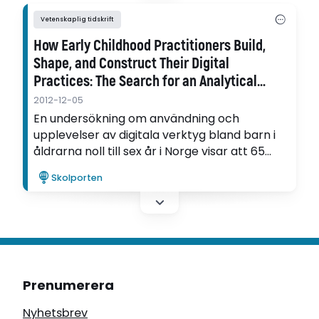
Vetenskaplig tidskrift
How Early Childhood Practitioners Build,
Shape, and Construct Their Digital
Practices: The Search for an Analytical
Space
2012-12-05
En undersökning om användning och
upplevelser av digitala verktyg bland barn i
åldrarna noll till sex år i Norge visar att 65
procent av barnen har använt datorer och
Skolporten
60 procent har använt lärplattor i hemmet
innan de når en ålder av sex. I denna artikel
identifierar Tove Lafton vad som är
avgörande för utvecklingen av fältet av
digitala metoder på förskolor i dag.
Prenumerera
Nyhetsbrev