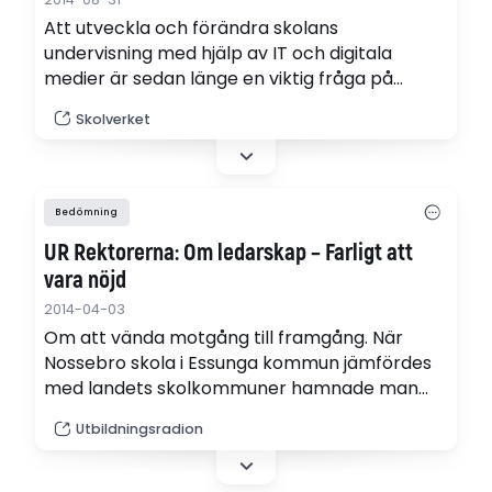
Att utveckla och förändra skolans
undervisning med hjälp av IT och digitala
medier är sedan länge en viktig fråga på
agendan i många länder. Men det har visat sig
Skolverket
vara lättare sagt än gjort.
Bedömning
UR Rektorerna: Om ledarskap – Farligt att
vara nöjd
2014-04-03
Om att vända motgång till framgång. När
Nossebro skola i Essunga kommun jämfördes
med landets skolkommuner hamnade man
näst längst ner på listan. Möt Johanna Lundén,
Utbildningsradion
rektor för Nossebro skola (webb-tv).