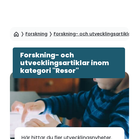
Hoppa
till
Forskning
Forskning- och utvecklingsartiklar
sidinnehåll
Forskning- och
utvecklingsartiklar inom
kategori "Resor"
Här hittar du fler utvecklingsnyheter.