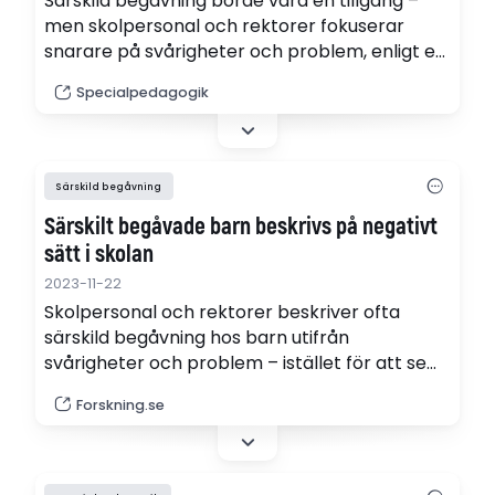
Särskild begåvning borde vara en tillgång –
men skolpersonal och rektorer fokuserar
snarare på svårigheter och problem, enligt en
ny avhandling.
Specialpedagogik
Särskild begåvning
Särskilt begåvade barn beskrivs på negativt
sätt i skolan
2023-11-22
Skolpersonal och rektorer beskriver ofta
särskild begåvning hos barn utifrån
svårigheter och problem – istället för att se
begåvningen som en tillgång för både barnet
Forskning.se
och verksamheten. Det framgår av en ny
avhandling.