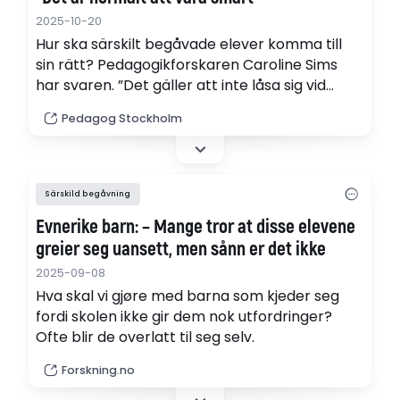
2025-10-20
Hur ska särskilt begåvade elever komma till
sin rätt? Pedagogikforskaren Caroline Sims
har svaren. ”Det gäller att inte låsa sig vid
biologisk ålder utan bara tänka: Vad kan
Pedagog Stockholm
eleverna, vad är de intresserade av, vad vill
de?”
Särskild begåvning
Evnerike barn: – Mange tror at disse elevene
greier seg uansett, men sånn er det ikke
2025-09-08
Hva skal vi gjøre med barna som kjeder seg
fordi skolen ikke gir dem nok utfordringer?
Ofte blir de overlatt til seg selv.
Forskning.no