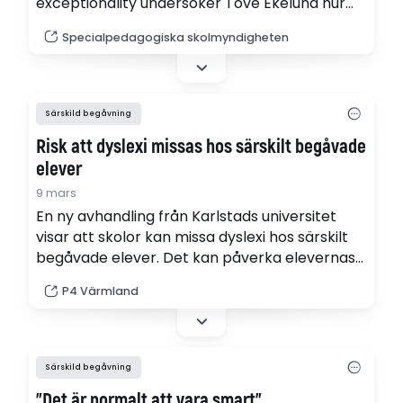
exceptionality undersöker Tove Ekelund hur
val av svarsmetod i tester kan påverka
Specialpedagogiska skolmyndigheten
resultaten.
Särskild begåvning
Risk att dyslexi missas hos särskilt begåvade
elever
9 mars
En ny avhandling från Karlstads universitet
visar att skolor kan missa dyslexi hos särskilt
begåvade elever. Det kan påverka elevernas
psykiska mående negativt. Tove Ekelund,
P4 Värmland
doktor i pedagogiskt arbete, beskriver hur
elever med andra färdigheter kan klara tester
som ska upptäcka läs- och skrivsvårigheter.
Särskild begåvning
"Det är normalt att vara smart"