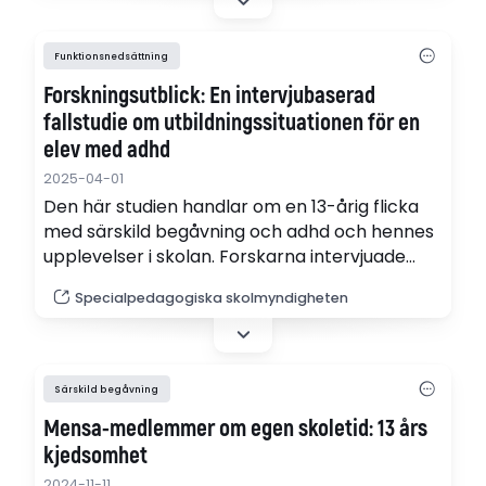
Funktionsnedsättning
Forskningsutblick: En intervjubaserad
fallstudie om utbildningssituationen för en
elev med adhd
2025-04-01
Den här studien handlar om en 13-årig flicka
med särskild begåvning och adhd och hennes
upplevelser i skolan. Forskarna intervjuade
både henne och hennes vårdnadshavare för
Specialpedagogiska skolmyndigheten
att förstå vilka utmaningar och möjligheter
som finns för elever som både är särskilt
begåvade och har en funktionsnedsättning –
även kallat twice exceptional (2e).
Särskild begåvning
Mensa-medlemmer om egen skoletid: 13 års
kjedsomhet
2024-11-11