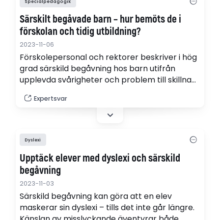
Specialpedagogik
Särskilt begåvade barn – hur bemöts de i
förskolan och tidig utbildning?
2023-11-06
Förskolepersonal och rektorer beskriver i hög
grad särskild begåvning hos barn utifrån
upplevda svårigheter och problem till skillnad
från att se särskild begåvning som en tillgång
Expertsvar
– vare sig för barnet själv eller för
verksamheten i stort. Det är en av
slutsatserna som Malin Ekesryd Nordström
drar i sin avhandling.
Dyslexi
Upptäck elever med dyslexi och särskild
begåvning
2023-11-03
Särskild begåvning kan göra att en elev
maskerar sin dyslexi – tills det inte går längre.
Känslan av misslyckande äventyrar både