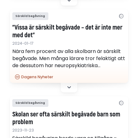
Särskild begåvning
”Vissa är särskilt begåvade – det är inte mer
med det”
2024-01-17
Nära fem procent av alla skolbarn är särskilt
begåvade. Men många lärare tror felaktigt att
de dessutom har neuropsykiatriska
funktionsnedsättningar. "Vi måste börja se
Dagens Nyheter
särskilt begåvade barn som en resurs", säger
forskaren Malin Ekesryd Nordström.
Särskild begåvning
Skolan ser ofta särskilt begåvade barn som
problem
2023-11-23