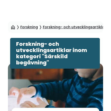
Hoppa
till
Forskning
Forskning- och utvecklingsartiklar
sidinnehåll
Forskning- och
utvecklingsartiklar inom
kategori "Särskild
begåvning"