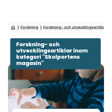
Hoppa
till
Forskning
Forskning- och utvecklingsartiklar
sidinnehåll
Forskning- och
utvecklingsartiklar inom
kategori "Skolportens
magasin"