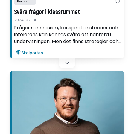
Demokrati
Svåra frågor i klassrummet
2024-02-14
Frågor som rasism, konspirationsteorier och
intolerans kan kännas svåra att hantera i
undervisningen. Men det finns strategier och
verktyg som lärare kan använda. Läs mer i
Skolporten
artikeln ur nya numret av Skolportens
magasin!