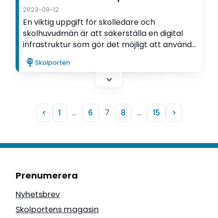
2023-09-12
En viktig uppgift för skolledare och
skolhuvudmän är att säkerställa en digital
infrastruktur som gör det möjligt att använda
AI-teknik i skolan. Det menar Erik Winerö,
Skolporten
gymnasielärare och forskare vid Göteborgs
universitet.
<
1
…
6
7
8
…
15
>
Prenumerera
Nyhetsbrev
Skolportens magasin