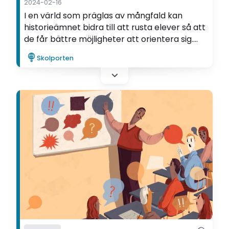
2024-02-16
I en värld som präglas av mångfald kan
historieämnet bidra till att rusta elever så att
de får bättre möjligheter att orientera sig.
Men då behövs ett interkulturellt perspektiv
Skolporten
menar Maria Johansson, vars avhandling nu
valts till Lärarpanelens favorit.