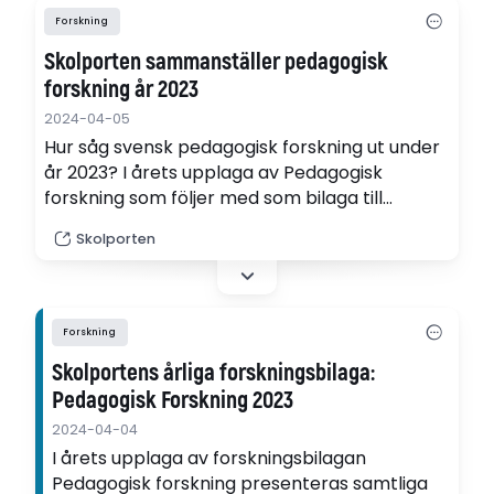
Forskning
Skolporten sammanställer pedagogisk
forskning år 2023
2024-04-05
Hur såg svensk pedagogisk forskning ut under
år 2023? I årets upplaga av Pedagogisk
forskning som följer med som bilaga till
senaste numret av Skolportens magasin
Skolporten
presenterar vi samtliga avhandlingar under
det gångna året inom det
utbildningsvetenskapliga forskningsområdet
skolan och förskola.
Forskning
Skolportens årliga forskningsbilaga:
Pedagogisk Forskning 2023
2024-04-04
I årets upplaga av forskningsbilagan
Pedagogisk forskning presenteras samtliga