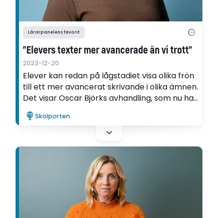
Lärarpanelens favorit
”Elevers texter mer avancerade än vi trott”
2023-12-20
Elever kan redan på lågstadiet visa olika frön
till ett mer avancerat skrivande i olika ämnen.
Det visar Oscar Björks avhandling, som nu har
valts till Lärarpanelens favorit. "Varenda
Skolporten
elevtext var något av en överraskning", säger
Oscar Björk.