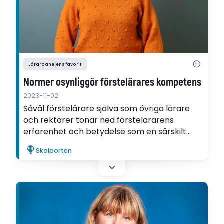
Lärarpanelens favorit
Normer osynliggör förstelärares kompetens
2023-11-02
Såväl förstelärare själva som övriga lärare
och rektorer tonar ned förstelärarens
erfarenhet och betydelse som en särskilt
skicklig lärare. Det visar Frida Grimms
Skolporten
avhandling, som nu har valts till
Lärarpanelens favorit.