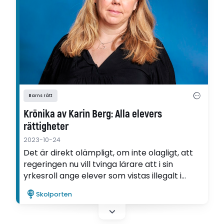
Barns rätt
Krönika av Karin Berg: Alla elevers
rättigheter
2023-10-24
Det är direkt olämpligt, om inte olagligt, att
regeringen nu vill tvinga lärare att i sin
yrkesroll ange elever som vistas illegalt i
landet. Det skriver gymnasieläraren och
Skolporten
Skolportens krönikör Karin Berg om
politikernas förslag till en angiverilag.