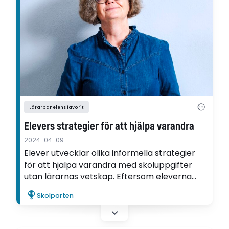
Lärarpanelens favorit
Elevers strategier för att hjälpa varandra
2024-04-09
Elever utvecklar olika informella strategier
för att hjälpa varandra med skoluppgifter
utan lärarnas vetskap. Eftersom eleverna
samarbetar blir det svårt för lärarna att
Skolporten
sätta korrekta betyg, visar Charlotta Rönns
avhandling, som nu har valts till
Lärarpanelens favorit.