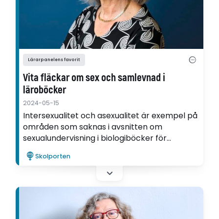
Lärarpanelens favorit
Vita fläckar om sex och samlevnad i
läroböcker
2024-05-15
Intersexualitet och asexualitet är exempel på
områden som saknas i avsnitten om
sexualundervisning i biologiböcker för
högstadiet. Det visar Hannele Junkalas
Skolporten
doktorsavhandling, som nu har valts till
Lärarpanelens favorit.