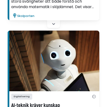
stora svårigheter att både förstå och
använda matematik i slöjdämnet. Det visar
Åsa Hjelms avhandling, som nu har valts till
Skolporten
Lärarpanelens favorit.
Digitalisering
AI-teknik kräver kunskap