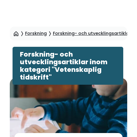
Hoppa
till
Forskning
Forskning- och utvecklingsartiklar
sidinnehåll
Forskning- och
utvecklingsartiklar inom
kategori "Vetenskaplig
tidskrift"