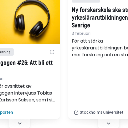
enska ge nischade
Ny forskarskola ska st
unskaper på bekostnad
yrkeslärarutbildningen
redare allmän
Sverige
rdighet. Denna studie
ker möjligheter till
3 februari
 språkträning i…
För att stärka
yrkeslärarutbildningen 
ildning
mer forskning och en st
koppling mellan skola, ar
ogen #26: Att bli ett
och lärarutbildning. Därf
etableras nu Forskarskol
ri
yrkesdidaktik och skola,
är avsnittet av
arbetsliv och lärarutbildn
ogen intervjuas Tobias
samverkan (FYSALIS).
Karlsson Saksen, som i sin
Forskningen riktar sig till
ling undersöker hur
lärarutbildare inom
lporten
Stockholms universitet
dentitet formas i
yrkeslärarprogrammen 
ing och arbetsliv.
kommer att bedrivas i
et rör sig mellan