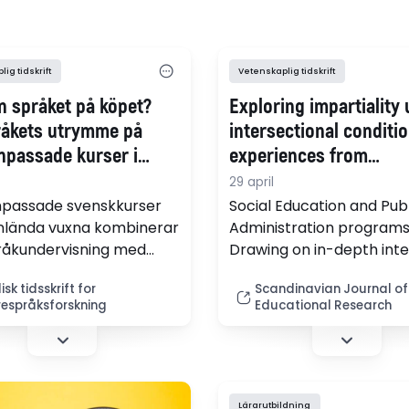
ig tidskrift
Vetenskaplig tidskrift
n språket på köpet?
Exploring impartiality
åkets utrymme på
intersectional conditio
npassade kurser i
experiences from
a
professional education
29 april
Denmark
npassade svenskkurser
Social Education and Publ
nlända vuxna kombinerar
Administration programs
råkundervisning med
Drawing on in-depth int
, utifrån antagandet att
with four educators, the 
sk tidsskrift for
Scandinavian Journal of
e på en arbetsplats
explores how impartiality
espråksforskning
Educational Research
 utvecklingen av ett
negotiated in response t
råk. Forskning visar dock
diverse student backgro
ktik sällan rymmer
and institutional
t språkträning. Dessutom
expectations. (pdf)
särskilda kurser i
Lärarutbildning