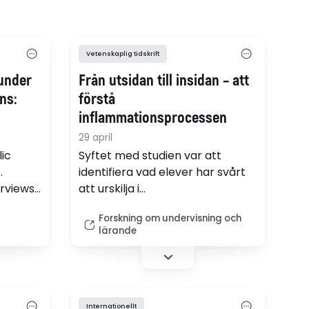
Vetenskaplig tidskrift
 under
Från utsidan till insidan – att
ns:
förstå
inflammationsprocessen
 in
29 april
ic
Syftet med studien var att
.
identifiera vad elever har svårt
erviews
att urskilja i
study
inflammationsprocessen genom
Forskning om undervisning och
 is
att undersöka vilka kritiska
lärande
o
aspekter som är centrala för att
unds
de ska utveckla en förståelse av
samverkan mellan makro och
mikronivå, samt att undersöka
hur undervisningen kan hantera
Internationellt