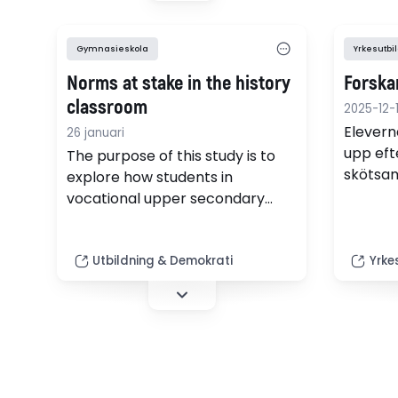
profes
– och 
Gymnasieskola
Yrkesutbi
sociali
Norms at stake in the history
Forska
normer
och va
classroom
2025-12-
utbild
Elevern
26 januari
verkli
upp eft
The purpose of this study is to
skötsa
explore how students in
arbetsp
vocational upper secondary
Det vis
school programmes position
forskar
themselves in relation to norms,
vill vis
values, and gender during
Utbildning & Demokrati
Yrke
del ele
history lessons that integrate
från APL
Relationship and Sexuality
Education, RSE, with an anti-
oppressive intent.