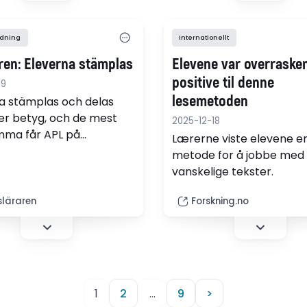
samabete mellan fem
sion, praktik och vardag
universitet och högskolor
handlar om hur man
Sverige.
ldning
Internationellt
seras in i ett yrke, vilka
ren: Eleverna stämplas
Elevene var overraske
 som präglar processen
d som händer när
positive til denne
19
ningens ideal möter
lesemetoden
a stämplas och delas
ghetens krav.
er betyg, och de mest
2025-12-18
mma får APL på
Lærerne viste elevene e
latser med hög status.
metode for å jobbe med
ar en avhandling av
vanskelige tekster.
en Sofie Krantz. "Skolan
a på ett gott rykte men en
släraren
Forskning.no
ver blev ändå utkickade
", säger hon.
1
2
…
9
>