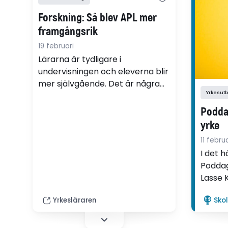
yrkessv
Forskning: Så blev APL mer
språkk
framgångsrik
av en b
språkfä
19 februari
undersö
Lärarna är tydligare i
explicit
undervisningen och eleverna blir
mer självgående. Det är några
Yrkesutb
vinster med ett projekt där
lärare utvecklar APL i
Poddag
samverkan med
yrke
specialpedagoger, handledare
11 februa
och forskare.
I det h
Poddag
Lasse 
avhand
Yrkesläraren
Sko
yrkesi
utbildn
Samtal