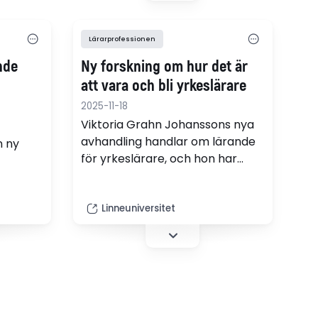
 i
Lärarprofessionen
nde
Ny forskning om hur det är
att vara och bli yrkeslärare
2025-11-18
Viktoria Grahn Johanssons nya
avhandling handlar om lärande
n ny
för yrkeslärare, och hon har
intervjuat studenter vid
yrkeslärarprogrammet.
Linneuniversitet