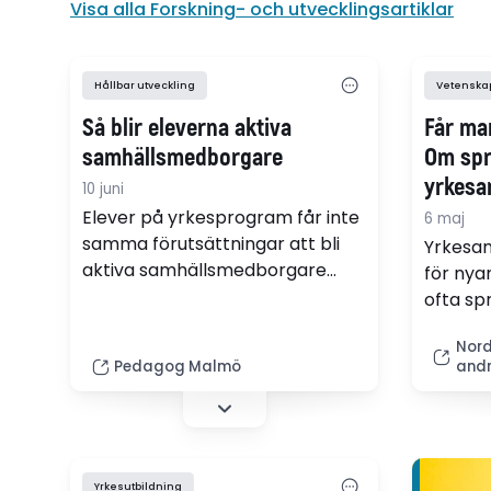
Visa alla Forskning- och utvecklingsartiklar
Hållbar utveckling
Vetenskapl
Så blir eleverna aktiva
Får ma
samhällsmedborgare
Om spr
yrkesa
10 juni
svensk
Elever på yrkesprogram får inte
6 maj
samma förutsättningar att bli
Yrkesa
aktiva samhällsmedborgare
för nya
som elever på
ofta sp
högskoleförberedande
praktik
program. Det framgår i en ny
Nordi
vistels
Pedagog Malmö
andr
avhandling av Sara Brommesson
främjar
på Högskolan i Kristianstad.
yrkessp
att pra
explici
befaras 
Yrkesutbildning