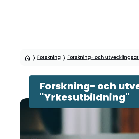
Hoppa
till
sidinnehåll
Forskning
Forskning- och utvecklingsart
Forskning- och utve
"Yrkesutbildning"