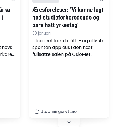
dessa aspekter för att skapa
ärka
Æresforeleser: "Vi kunne lagt
förutsättningar för en sådan
 i
ned studieforberedende og
förståelse. (pdf)
bare hatt yrkesfag"
30 januari
Utsagnet kom brått – og utløste
behövs
spontan applaus i den nær
arkare
fullsatte salen på OsloMet.
betsliv
ör
an för
ing i
Utdanningsnytt.no
och