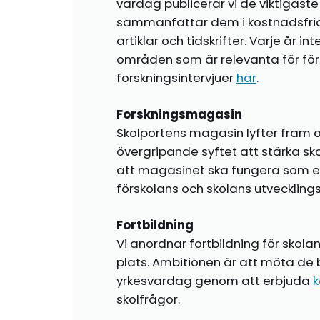
vardag publicerar vi de viktigas
sammanfattar dem i kostnadsfr
artiklar och tidskrifter. Varje år i
områden som är relevanta för förs
forskningsintervjuer
här
.
Forskningsmagasin
Skolportens magasin lyfter fram o
övergripande syftet att stärka sk
att magasinet ska fungera som en i
förskolans och skolans utvecklin
Fortbildning
Vi anordnar fortbildning för skola
plats. Ambitionen är att möta de 
yrkesvardag genom att erbjuda
k
skolfrågor.