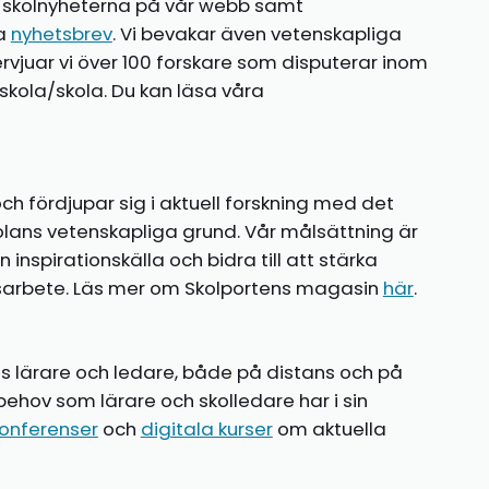
te skolnyheterna på vår webb samt
ia
nyhetsbrev
. Vi bevakar även vetenskapliga
ntervjuar vi över 100 forskare som disputerar inom
kola/skola. Du kan läsa våra
ch fördjupar sig i aktuell forskning med det
olans vetenskapliga grund. Vår målsättning är
nspirationskälla och bidra till att stärka
gsarbete. Läs mer om Skolportens magasin
här
.
ns lärare och ledare, både på distans och på
behov som lärare och skolledare har i sin
onferenser
och
digitala kurser
om aktuella