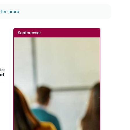
för lärare
Konferenser
la:
et