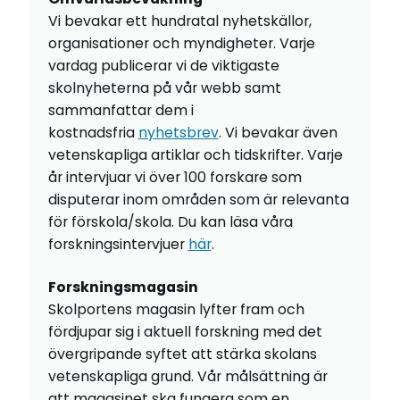
Vi bevakar ett hundratal nyhetskällor,
organisationer och myndigheter. Varje
vardag publicerar vi de viktigaste
skolnyheterna på vår webb samt
sammanfattar dem i
kostnadsfria
nyhetsbrev
. Vi bevakar även
vetenskapliga artiklar och tidskrifter. Varje
år intervjuar vi över 100 forskare som
disputerar inom områden som är relevanta
för förskola/skola. Du kan läsa våra
forskningsintervjuer
här
.
Forskningsmagasin
Skolportens magasin lyfter fram och
fördjupar sig i aktuell forskning med det
övergripande syftet att stärka skolans
vetenskapliga grund. Vår målsättning är
att magasinet ska fungera som en