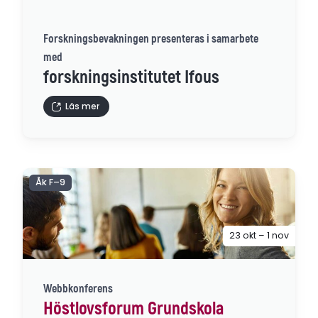
Forskningsbevakningen presenteras i samarbete
med
forskningsinstitutet Ifous
Läs mer
Åk F–9
23 okt – 1 nov
Webbkonferens
Höstlovsforum Grundskola