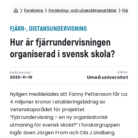
Forskning
Forskning- och utvecklingsartiklar
Fjärr-,
FJÄRR-, DISTANSUNDERVISNING
Hur är fjärrundervisningen
organiserad i svensk skola?
Källa:
Publicerad:
Umeå universitet
2023-11-10
Nyligen meddelades att Fanny Pettersson får ca
4 miljoner kronor i etableringsbidrag av
Vetenskapsrådet för projektet
”Fjärrundervisning – en ny organisatorisk
utmaning för svensk skola?” I forskargruppen
ingår även Jörgen From och Ola J Lindberg.