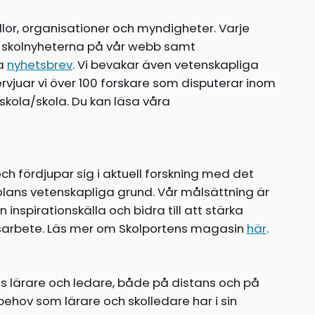
llor, organisationer och myndigheter. Varje
te skolnyheterna på vår webb samt
ia
nyhetsbrev
. Vi bevakar även vetenskapliga
ntervjuar vi över 100 forskare som disputerar inom
kola/skola. Du kan läsa våra
ch fördjupar sig i aktuell forskning med det
olans vetenskapliga grund. Vår målsättning är
nspirationskälla och bidra till att stärka
gsarbete. Läs mer om Skolportens magasin
här
.
ns lärare och ledare, både på distans och på
behov som lärare och skolledare har i sin