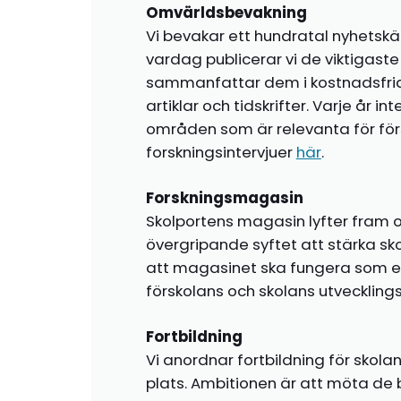
Omvärldsbevakning
Vi bevakar ett hundratal nyhetskä
vardag publicerar vi de viktigas
sammanfattar dem i kostnadsfr
artiklar och tidskrifter. Varje år i
områden som är relevanta för förs
forskningsintervjuer
här
.
Forskningsmagasin
Skolportens magasin lyfter fram o
övergripande syftet att stärka sk
att magasinet ska fungera som en i
förskolans och skolans utvecklin
Fortbildning
Vi anordnar fortbildning för skola
plats. Ambitionen är att möta de 