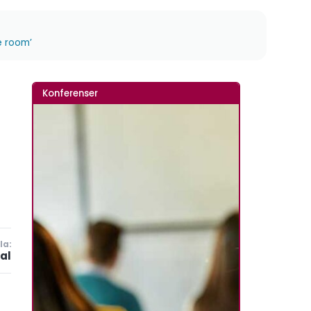
e room’
Konferenser
la:
al