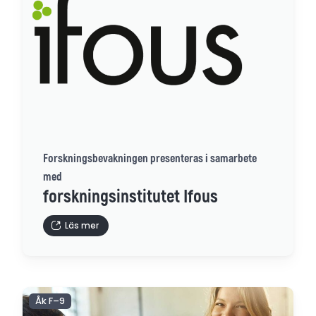
Forskningsbevakningen presenteras i samarbete
med
forskningsinstitutet Ifous
Läs mer
Åk F–9