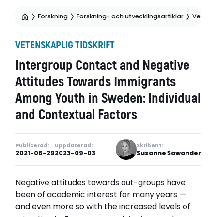
Forskning
Forskning- och utvecklingsartiklar
Vetensk
VETENSKAPLIG TIDSKRIFT
Intergroup Contact and Negative
Attitudes Towards Immigrants
Among Youth in Sweden: Individual
and Contextual Factors
Publicerad:
Uppdaterad:
Skribent:
2021-06-29
2023-09-03
Susanne Sawander
Negative attitudes towards out-groups have
been of academic interest for many years —
and even more so with the increased levels of