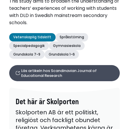
This study aims to broaden the understanding of
teachers’ experiences of working with students
with DLD in Swedish mainstream secondary
schools.
Vetenskaplig tidskrift
Språkstörning
Specialpedagogik
Gymnasieskola
Grundskola 7-9
Grundskola 1-6
Läs artikeln hos Scandinavian Journal of
Educational Research
Det här är Skolporten
Skolporten AB är ett politiskt,
religiöst och fackligt obundet
företag. Verksamhetens kärna är