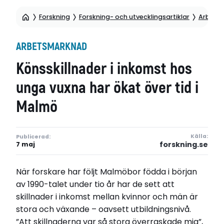
Forskning
Forskning- och utvecklingsartiklar
Arbets
ARBETSMARKNAD
Könsskillnader i inkomst hos
unga vuxna har ökat över tid i
Malmö
Källa:
Publicerad:
forskning.se
7 maj
När forskare har följt Malmöbor födda i början
av 1990-talet under tio år har de sett att
skillnader i inkomst mellan kvinnor och män är
stora och växande – oavsett utbildningsnivå.
”Att skillnaderna var så stora överraskade mig”,