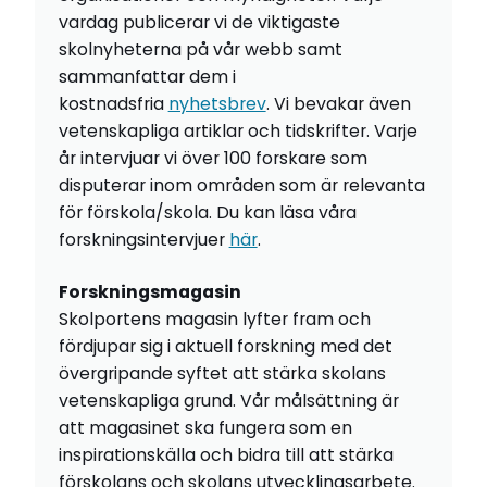
vardag publicerar vi de viktigaste
skolnyheterna på vår webb samt
sammanfattar dem i
kostnadsfria
nyhetsbrev
. Vi bevakar även
vetenskapliga artiklar och tidskrifter. Varje
år intervjuar vi över 100 forskare som
disputerar inom områden som är relevanta
för förskola/skola. Du kan läsa våra
forskningsintervjuer
här
.
Forskningsmagasin
Skolportens magasin lyfter fram och
fördjupar sig i aktuell forskning med det
övergripande syftet att stärka skolans
vetenskapliga grund. Vår målsättning är
att magasinet ska fungera som en
inspirationskälla och bidra till att stärka
förskolans och skolans utvecklingsarbete.