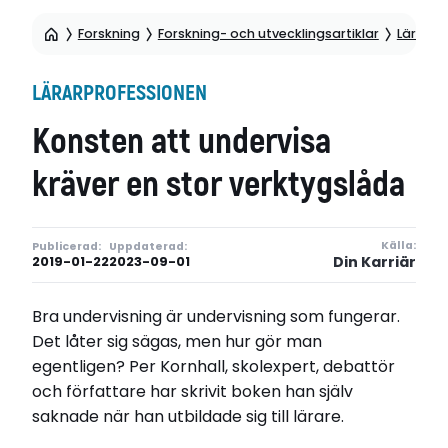
Forskning
Forskning- och utvecklingsartiklar
Lärarpr
LÄRARPROFESSIONEN
Konsten att undervisa
kräver en stor verktygslåda
Källa:
Publicerad:
Uppdaterad:
Din Karriär
2019-01-22
2023-09-01
Bra undervisning är undervisning som fungerar.
Det låter sig sägas, men hur gör man
egentligen? Per Kornhall, skolexpert, debattör
och författare har skrivit boken han själv
saknade när han utbildade sig till lärare.