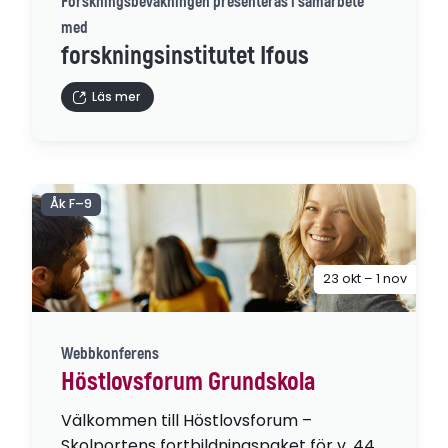
Forskningsbevakningen presenteras i samarbete
med
forskningsinstitutet Ifous
Läs mer
Åk F–9
23 okt – 1 nov
Webbkonferens
Höstlovsforum Grundskola
Välkommen till Höstlovsforum –
Skolportens fortbildningspaket för v. 44,