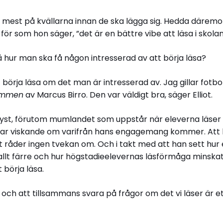
r mest på kvällarna innan de ska lägga sig. Hedda däremot 
för som hon säger, ”det är en bättre vibe att läsa i skolan
å hur man ska få någon intresserad av att börja läsa?
t börja läsa om det man är intresserad av. Jag gillar fotb
römmen
av Marcus Birro. Den var väldigt bra, säger Elliot.
tyst, förutom mumlandet som uppstår när eleverna läser 
tar viskande om varifrån hans engagemang kommer. Att 
igt råder ingen tvekan om. Och i takt med att han sett hur
 allt färre och hur högstadieelevernas läsförmåga minskat
t börja läsa.
 och att tillsammans svara på frågor om det vi läser är 