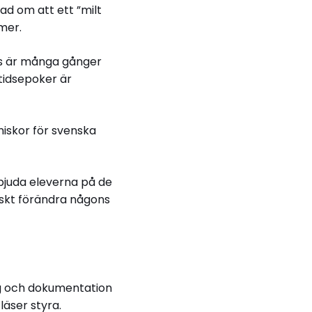
ad om att ett ”milt
 mer.
sas är många gånger
 tidsepoker är
niskor för svenska
i bjuda eleverna på de
iskt förändra någons
ng och dokumentation
läser styra.