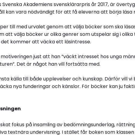
es Svenska Akademiens svensklärarpris år 2017, är övertyg
åll kan vara nödvändigt för att få eleverna att börja läsa
älper till med urvalet genom att välja böcker som ska lä
att välja böcker ur olika genrer som utspelar sig i olika
 det kommer att väcka ett läsintresse.
r motiveringen just att han ”väckt intresset hos unga män
turen”. Det är något han vill fortsätta med.
msta källa till både upplevelser och kunskap. Därför vill v
äcka nya funderingar och känslor. För böcker kan ju fakt
äsningen
nskat fokus på insamling av bedömningsunderlag, rättni
driva textnära undervisning. I stället får boken som klassen 