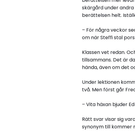
berättelsen mer levand
skärgård under andra v
berättelsen helt. Istä
– För några veckor seda
om när Steffi stal por
Klassen vet redan. Oc
tillsammans. Det är dags
hända, även om det ock
Under lektionen komme
två. Men först går Fre
– Vita häxan bjuder E
Rätt svar visar sig var
synonym till kommer rä