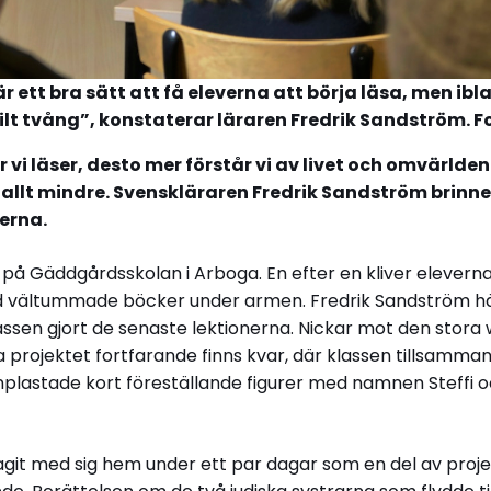
ett bra sätt att få eleverna att börja läsa, men ibl
t tvång”, konstaterar läraren Fredrik Sandström. Fo
r vi läser, desto mer förstår vi av livet och omvärlde
llt mindre. Svenskläraren Fredrik Sandström brinner
verna.
å Gäddgårdsskolan i Arboga. En efter en kliver eleverna i 
d vältummade böcker under armen. Fredrik Sandström h
assen gjort de senaste lektionerna. Nickar mot den stora
a projektet fortfarande finns kvar, där klassen tillsamman
inplastade kort föreställande figurer med namnen Steffi o
git med sig hem under ett par dagar som en del av projek