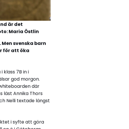
and är det
to: Maria Östlin
n. Men svenska barn
 för att öka
klass 7B in i
älsar god morgon.
 whiteboarden där
s läst Annika Thors
ch Nelli textade längst
tet i syfte att göra