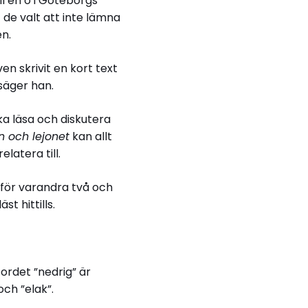
l en ö i Göteborgs
 de valt att inte lämna
en.
ven skrivit en kort text
säger han.
a läsa och diskutera
 och lejonet
kan allt
latera till.
 för varandra två och
t hittills.
 ordet ”nedrig” är
och ”elak”.