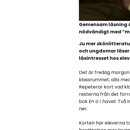
Gemensam läsning är 
nödvändigt med ”mil
Ju mer skönlitteratu
och ungdomar läser a
läsintresset hos ele
Det är fredag morgon p
klassrummet, alla me
Repeterar kort vad kl
resterna från det förr
bok
En ö i havet
. Två 
ner.
Korten har eleverna ta