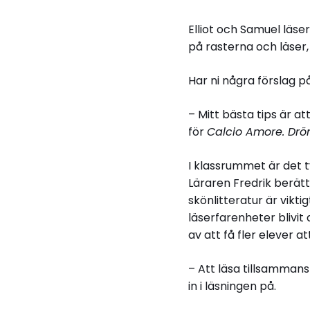
Elliot och Samuel läse
på rasterna och läser, 
Har ni några förslag p
– Mitt bästa tips är at
för
Calcio Amore. D
I klassrummet är det 
Läraren Fredrik berät
skönlitteratur är vikt
läserfarenheter blivit
av att få fler elever at
– Att läsa tillsammans
in i läsningen på.