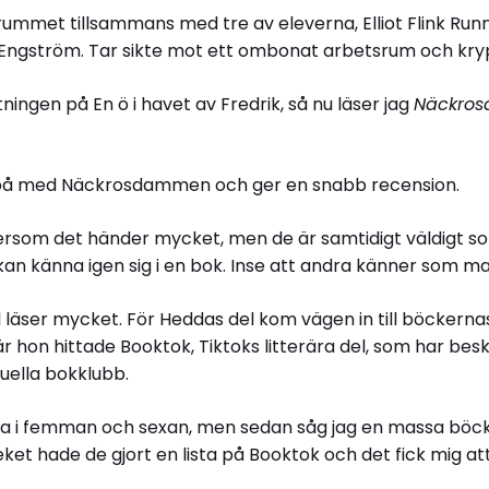
rummet tillsammans med tre av eleverna, Elliot Flink Run
Engström. Tar sikte mot ett ombonat arbetsrum och kryp
tningen på En ö i havet av Fredrik, så nu läser jag
Näckro
an på med Näckrosdammen och ger en snabb recension.
ersom det händer mycket, men de är samtidigt väldigt sor
an känna igen sig i en bok. Inse att andra känner som man
 läser mycket. För Heddas del kom vägen in till böckernas
 hon hittade Booktok, Tiktoks litterära del, som har besk
uella bokklubb.
sa i femman och sexan, men sedan såg jag en massa böck
eket hade de gjort en lista på Booktok och det fick mig att