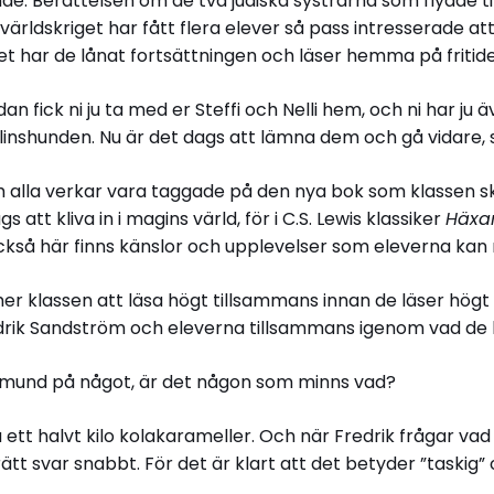
e. Berättelsen om de två judiska systrarna som flydde til
ärldskriget har fått flera elever så pass intresserade att
llet har de lånat fortsättningen och läser hemma på fritid
n fick ni ju ta med er Steffi och Nelli hem, och ni har ju ä
slinshunden. Nu är det dags att lämna dem och gå vidare, 
h alla verkar vara taggade på den nya bok som klassen sk
 att kliva in i magins värld, för i C.S. Lewis klassiker
Häxan
så här finns känslor och upplevelser som eleverna kan re
r klassen att läsa högt tillsammans innan de läser högt
drik Sandström och eleverna tillsammans igenom vad de läs
dmund på något, är det någon som minns vad?
a ett halvt kilo kolakarameller. Och när Fredrik frågar vad
tt svar snabbt. För det är klart att det betyder ”taskig” 