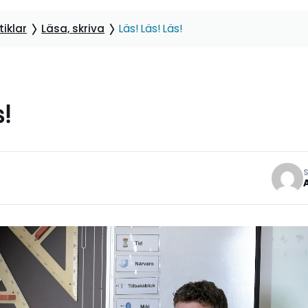
iklar
Läsa, skriva
Läs! Läs! Läs!
s!
S