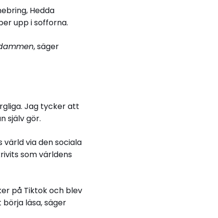
nebring, Hedda
er upp i sofforna.
sdammen
, säger
gliga. Jag tycker att
 själv gör.
 värld via den sociala
rivits som världens
er på Tiktok och blev
 börja läsa, säger