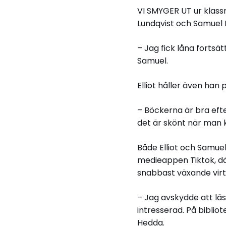
VI SMYGER UT ur klass
Lundqvist och Samuel 
– Jag fick låna fortsät
Samuel.
Elliot håller även h
– Böckerna är bra eft
det är skönt när man k
Både Elliot och Samuel
medieappen Tiktok, där
snabbast växande virt
– Jag avskydde att lä
intresserad. På bibliot
Hedda.