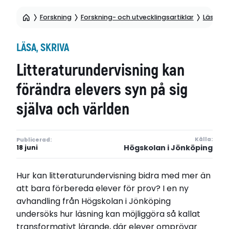
Forskning
Forskning- och utvecklingsartiklar
Läsa, sk
LÄSA, SKRIVA
Litteraturundervisning kan
förändra elevers syn på sig
själva och världen
Källa:
Publicerad:
Högskolan i Jönköping
18 juni
Hur kan litteraturundervisning bidra med mer än
att bara förbereda elever för prov? I en ny
avhandling från Högskolan i Jönköping
undersöks hur läsning kan möjliggöra så kallat
transformativt lärande, där elever omprövar