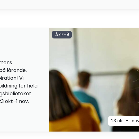
Åk F–9
rtens
 på lärande,
iration! Vi
ildning för hela
ngsbiblioteket
23 okt–1 nov.
23 okt – 1 no