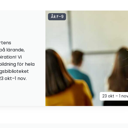
Åk F–9
rtens
 på lärande,
iration! Vi
ildning för hela
ngsbiblioteket
23 okt–1 nov.
23 okt – 1 no