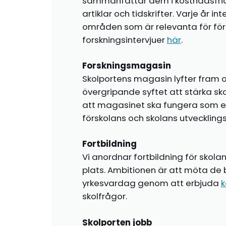
sammanfattar dem i kostnadsfr
artiklar och tidskrifter. Varje år i
områden som är relevanta för förs
forskningsintervjuer
här
.
Forskningsmagasin
Skolportens magasin lyfter fram o
övergripande syftet att stärka sk
att magasinet ska fungera som en i
förskolans och skolans utvecklin
Fortbildning
Vi anordnar fortbildning för skola
plats. Ambitionen är att möta de 
yrkesvardag genom att erbjuda
k
skolfrågor.
Skolporten jobb