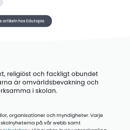
s artikeln hos Edutopia
kt, religiöst och fackligt obundet
ärna är omvärldsbevakning och
 verksamma i skolan.
llor, organisationer och myndigheter. Varje
te skolnyheterna på vår webb samt