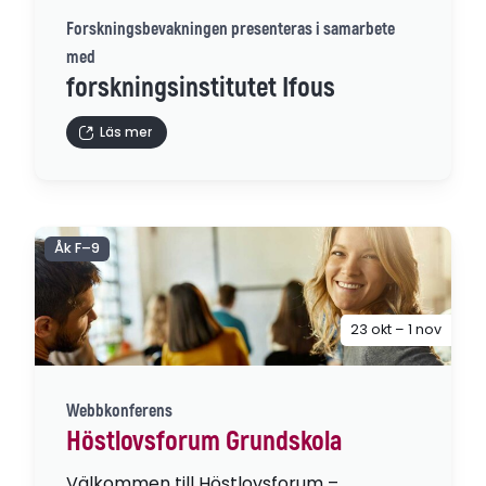
Forskningsbevakningen presenteras i samarbete
med
forskningsinstitutet Ifous
Läs mer
Åk F–9
23 okt – 1 nov
Webbkonferens
Höstlovsforum Grundskola
Välkommen till Höstlovsforum –