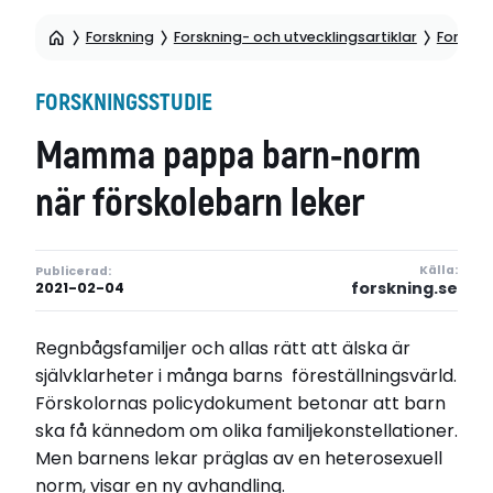
Forskning
Forskning- och utvecklingsartiklar
Forskni
FORSKNINGSSTUDIE
Mamma pappa barn-norm
när förskolebarn leker
Källa:
Publicerad:
forskning.se
2021-02-04
Regnbågsfamiljer och allas rätt att älska är
självklarheter i många barns föreställningsvärld.
Förskolornas policydokument betonar att barn
ska få kännedom om olika familjekonstellationer.
Men barnens lekar präglas av en heterosexuell
norm, visar en ny avhandling.