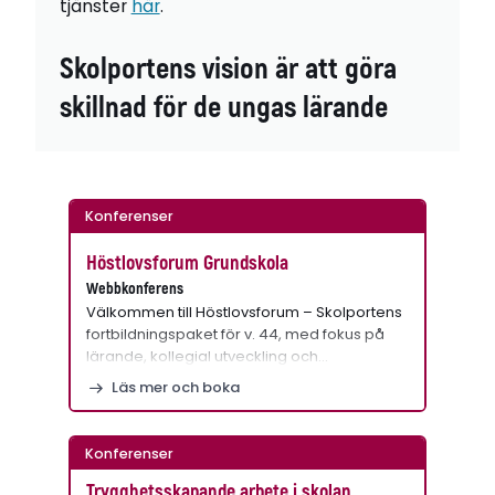
tjänster
här
.
Skolportens vision är att göra
skillnad för de ungas lärande
Konferenser
Höstlovsforum Grundskola
Webbkonferens
Välkommen till Höstlovsforum – Skolportens
fortbildningspaket för v. 44, med fokus på
lärande, kollegial utveckling och…
Läs mer och boka
Konferenser
Trygghetsskapande arbete i skolan