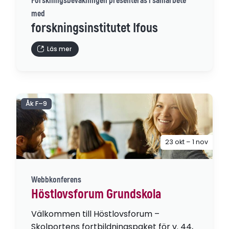
Forskningsbevakningen presenteras i samarbete
med
forskningsinstitutet Ifous
Läs mer
Åk F–9
23 okt – 1 nov
Webbkonferens
Höstlovsforum Grundskola
Välkommen till Höstlovsforum –
Skolportens fortbildningspaket för v. 44,