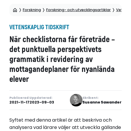
Forskning
Forskning- och utvecklingsartiklar
Vetensk
VETENSKAPLIG TIDSKRIFT
När checklistorna får företräde –
det punktuella perspektivets
grammatik i revidering av
mottagandeplaner för nyanlända
elever
Publicerad:
Uppdaterad:
Skribent:
2021-11-17
2023-09-03
Susanne Sawander
Syftet med denna artikel är att beskriva och
analysera vad lärare väljer att utveckla gällande