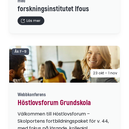
med
forskningsinstitutet Ifous
Läs mer
Åk F–9
23 okt – 1 nov
Webbkonferens
Höstlovsforum Grundskola
Välkommen till Höstlovsforum –
Skolportens fortbildningspaket för v. 44,
med fokus på lärande, kollegial