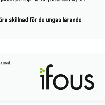
öra skillnad för de ungas lärande
te med