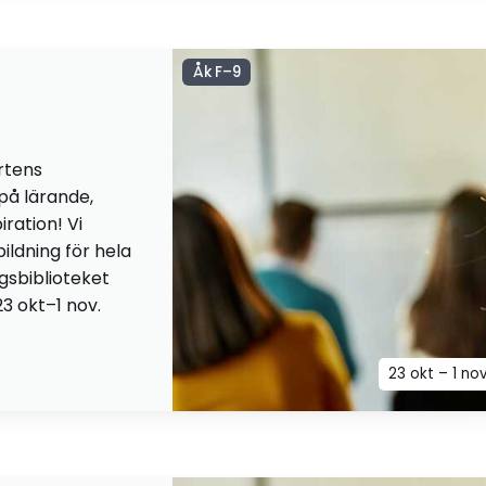
Åk F–9
rtens
 på lärande,
iration! Vi
ildning för hela
ngsbiblioteket
23 okt–1 nov.
23 okt – 1 no