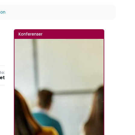
ion
Konferenser
la:
et