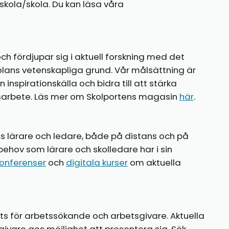
kola/skola. Du kan läsa våra
ch fördjupar sig i aktuell forskning med det
olans vetenskapliga grund. Vår målsättning är
nspirationskälla och bidra till att stärka
gsarbete. Läs mer om Skolportens magasin
här
.
ns lärare och ledare, både på distans och på
behov som lärare och skolledare har i sin
onferenser
och
digitala kurser
om aktuella
ts för arbetssökande och arbetsgivare. Aktuella
ivare ges möjlighet att presentera sig. Sök