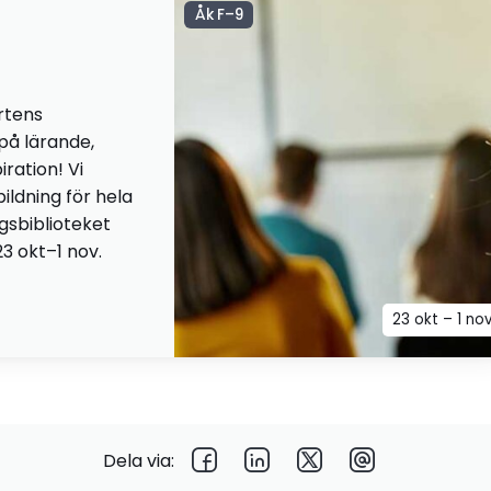
Åk F–9
rtens
 på lärande,
iration! Vi
ildning för hela
ngsbiblioteket
23 okt–1 nov.
23 okt – 1 no
Dela via: