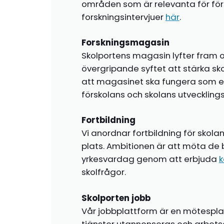
områden som är relevanta för förs
forskningsintervjuer
här
.
Forskningsmagasin
Skolportens magasin lyfter fram o
övergripande syftet att stärka sk
att magasinet ska fungera som en i
förskolans och skolans utvecklin
Fortbildning
Vi anordnar fortbildning för skola
plats. Ambitionen är att möta de 
yrkesvardag genom att erbjuda
k
skolfrågor.
Skolporten jobb
Vår jobbplattform är en mötespla
tjänster utannonseras och arbetsg