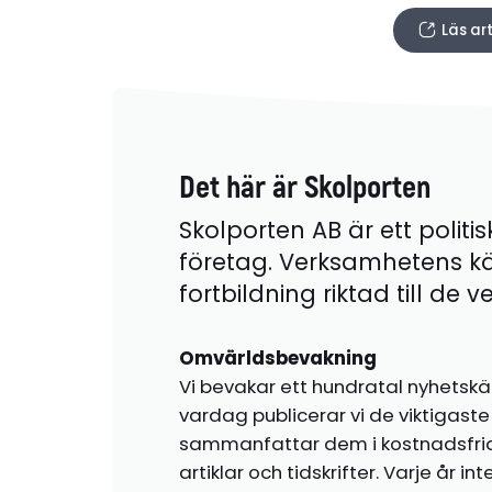
Läs art
Det här är Skolporten
Skolporten AB är ett politis
företag. Verksamhetens k
fortbildning riktad till de
Omvärldsbevakning
Vi bevakar ett hundratal nyhetskä
vardag publicerar vi de viktigas
sammanfattar dem i kostnadsfr
artiklar och tidskrifter. Varje år i