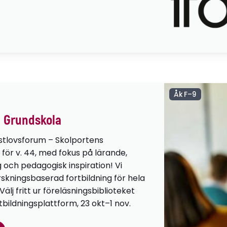
Åk F–9
 Grundskola
stlovsforum – Skolportens
 för v. 44, med fokus på lärande,
g och pedagogisk inspiration! Vi
orskningsbaserad fortbildning för hela
lj fritt ur föreläsningsbiblioteket
tbildningsplattform, 23 okt–1 nov.