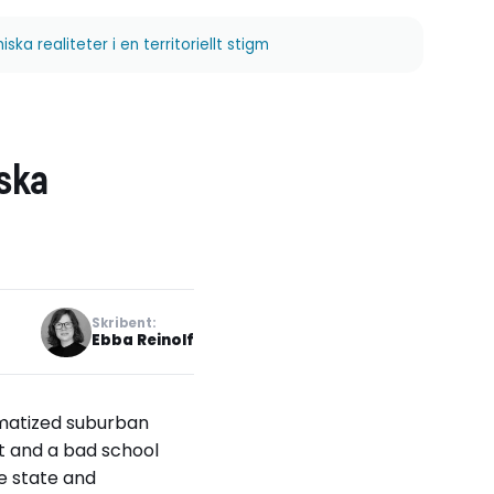
a realiteter i en territoriellt stigm
ska
Skribent:
Ebba Reinolf
igmatized suburban
t and a bad school
he state and