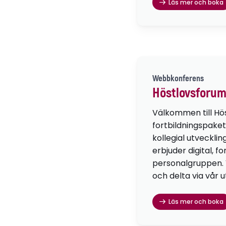
Läs mer och boka
Webbkonferens
Höstlovsforum
Välkommen till Hö
fortbildningspaket
kollegial utvecklin
erbjuder digital, f
personalgruppen. Vä
och delta via vår u
Läs mer och boka