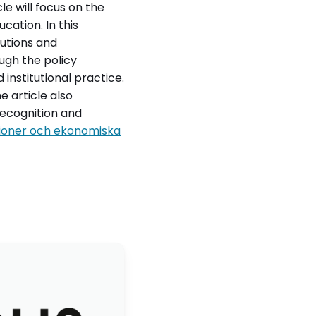
le will focus on the
cation. In this
tutions and
ugh the policy
institutional practice.
 article also
recognition and
tioner och ekonomiska