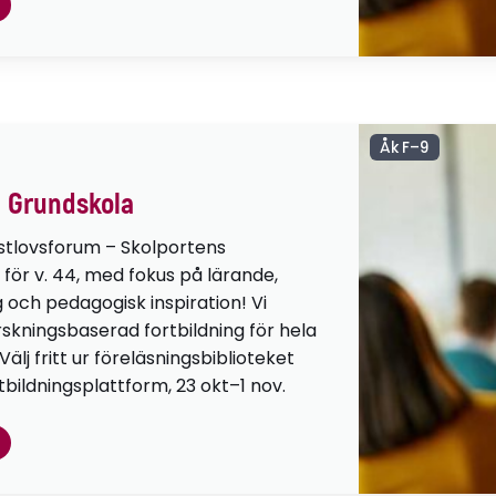
Åk F–9
 Grundskola
stlovsforum – Skolportens
 för v. 44, med fokus på lärande,
g och pedagogisk inspiration! Vi
orskningsbaserad fortbildning för hela
lj fritt ur föreläsningsbiblioteket
tbildningsplattform, 23 okt–1 nov.