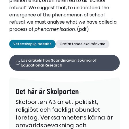
phenomenon, often referred to as “school
refusal”. We suggest that, to understand the
emergence of the phenomenon of school
refusal, we must analyse what we have called a
process of
phenomenisation
. (pdf)
Vetenskaplig tidskrift
Omfattande skolfrånvaro
Läs artikeln hos Scandinavian Journal of
Educational Research
Det här är Skolporten
Skolporten AB är ett politiskt,
religiöst och fackligt obundet
företag. Verksamhetens kärna är
omvärldsbevakning och