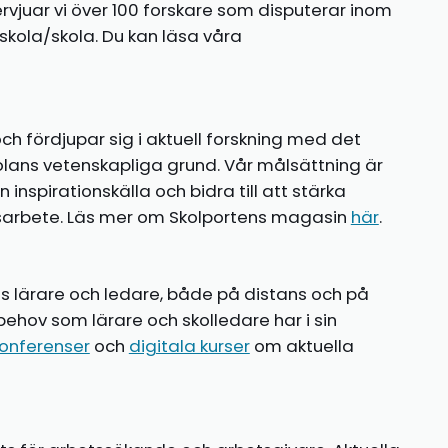
ntervjuar vi över 100 forskare som disputerar inom
kola/skola. Du kan läsa våra
ch fördjupar sig i aktuell forskning med det
olans vetenskapliga grund. Vår målsättning är
nspirationskälla och bidra till att stärka
gsarbete. Läs mer om Skolportens magasin
här
.
ns lärare och ledare, både på distans och på
behov som lärare och skolledare har i sin
onferenser
och
digitala kurser
om aktuella