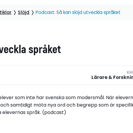
iklar
Slöjd
Podcast: Så kan slöjd utveckla språket
tveckla språket
Käl
Lärare & Forskni
 elever som inte har svenska som modersmål. När elever
 och samtidigt möta nya ord och begrepp som är specifi
la elevernas språk. (podcast)