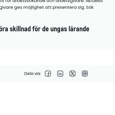
ts för arbetssökande och arbetsgivare. Aktuella
ivare ges möjlighet att presentera sig. Sök
öra skillnad för de ungas lärande
Dela via: