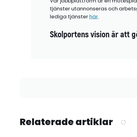
Vår jobbplattform är en mötespla
tjänster utannonseras och arbetsg
lediga tjänster
här
.
Skolportens vision är att g
Relaterade artiklar