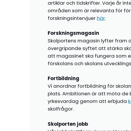
artiklar och tidskrifter. Varje år i
områden som är relevanta för förs
forskningsintervjuer
här
.
Forskningsmagasin
Skolportens magasin lyfter fram o
övergripande syftet att stärka sk
att magasinet ska fungera som en i
förskolans och skolans utvecklin
Fortbildning
Vi anordnar fortbildning för skola
plats. Ambitionen är att möta de 
yrkesvardag genom att erbjuda
k
skolfrågor.
Skolporten jobb