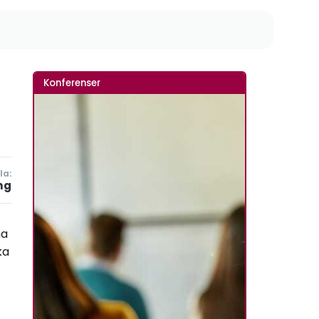
Konferenser
la:
ng
na
ka