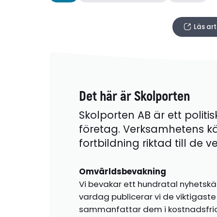
Läs art
Det här är Skolporten
Skolporten AB är ett politis
företag. Verksamhetens k
fortbildning riktad till de
Omvärldsbevakning
Vi bevakar ett hundratal nyhetskä
vardag publicerar vi de viktigas
sammanfattar dem i kostnadsfr