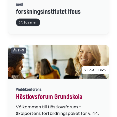
med
forskningsinstitutet Ifous
Läs mer
Åk F–9
23 okt – 1 nov
Webbkonferens
Höstlovsforum Grundskola
Välkommen till Höstlovsforum –
Skolportens fortbildningspaket för v. 44,