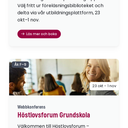
Välj fritt ur föreläsningsbiblioteket och
delta via vår utbildningsplattform, 23
okt–1 nov.
Läs mer och boka
Åk F–9
23 okt – 1 nov
Webbkonferens
Höstlovsforum Grundskola
Välkommen till Höstlovsforum –