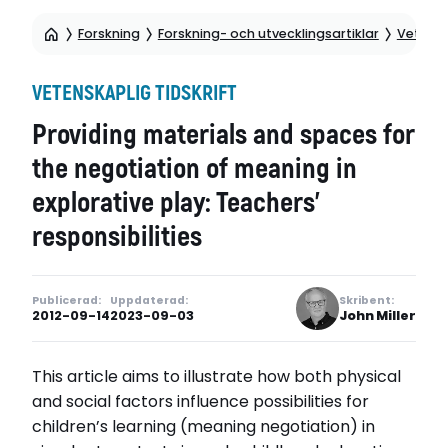
Forskning
Forskning- och utvecklingsartiklar
Vetensk
VETENSKAPLIG TIDSKRIFT
Providing materials and spaces for
the negotiation of meaning in
explorative play: Teachers’
responsibilities
Publicerad:
Uppdaterad:
Skribent:
2012-09-14
2023-09-03
John Miller
This article aims to illustrate how both physical
and social factors influence possibilities for
children’s learning (meaning negotiation) in