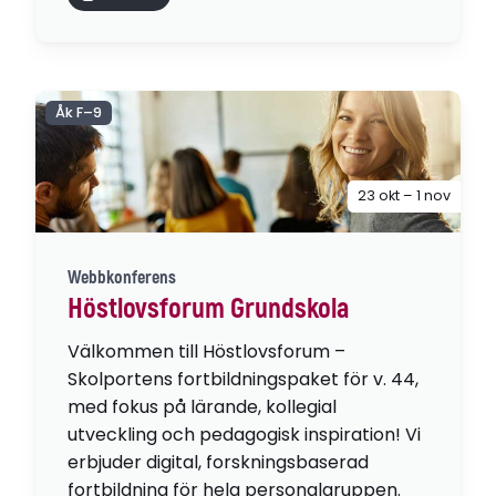
Åk F–9
23 okt – 1 nov
Webbkonferens
Höstlovsforum Grundskola
Välkommen till Höstlovsforum –
Skolportens fortbildningspaket för v. 44,
med fokus på lärande, kollegial
utveckling och pedagogisk inspiration! Vi
erbjuder digital, forskningsbaserad
fortbildning för hela personalgruppen.