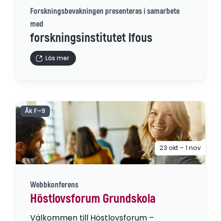
Forskningsbevakningen presenteras i samarbete
med
forskningsinstitutet Ifous
Läs mer
Åk F–9
23 okt – 1 nov
Webbkonferens
Höstlovsforum Grundskola
Välkommen till Höstlovsforum –