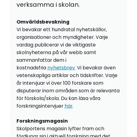
verksamma i skolan.
Omvärldsbevakning
Vi bevakar ett hundratal nyhetskällor,
organisationer och myndigheter. Varje
vardag publicerar vi de viktigaste
skolnyheterna på vår webb samt
sammanfattar dem i
kostnadsfria
nyhetsbrev
. Vi bevakar även
vetenskapliga artiklar och tidskrifter. Varje
år intervjuar vi över 100 forskare som
disputerar inom områden som är relevanta
för förskola/skola. Du kan läsa våra
forskningsintervjuer
här
.
Forskningsmagasin
Skolportens magasin lyfter fram och
fördjupar sig i aktuell forskning med det