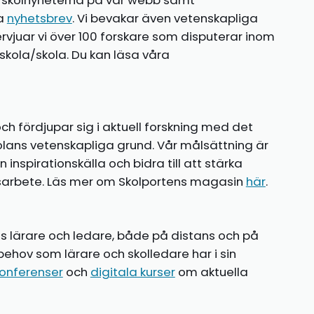
te skolnyheterna på vår webb samt
ia
nyhetsbrev
. Vi bevakar även vetenskapliga
ntervjuar vi över 100 forskare som disputerar inom
kola/skola. Du kan läsa våra
ch fördjupar sig i aktuell forskning med det
olans vetenskapliga grund. Vår målsättning är
nspirationskälla och bidra till att stärka
gsarbete. Läs mer om Skolportens magasin
här
.
ns lärare och ledare, både på distans och på
behov som lärare och skolledare har i sin
onferenser
och
digitala kurser
om aktuella