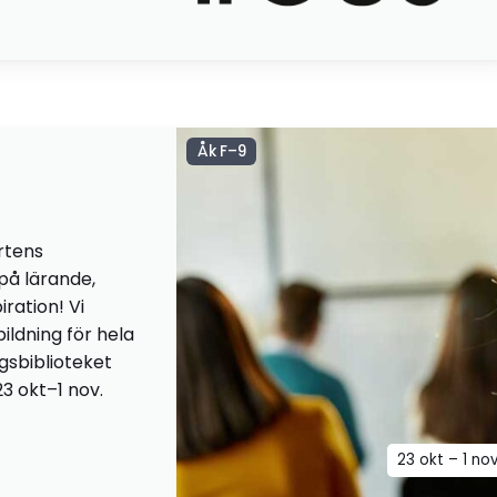
Åk F–9
rtens
 på lärande,
iration! Vi
ildning för hela
ngsbiblioteket
23 okt–1 nov.
23 okt – 1 no