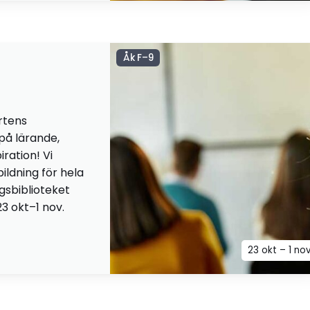
Åk F–9
rtens
 på lärande,
iration! Vi
ildning för hela
ngsbiblioteket
23 okt–1 nov.
23 okt – 1 no