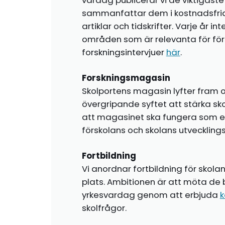
vardag publicerar vi de viktigas
sammanfattar dem i kostnadsfr
artiklar och tidskrifter. Varje år i
områden som är relevanta för förs
forskningsintervjuer
här
.
Forskningsmagasin
Skolportens magasin lyfter fram o
övergripande syftet att stärka sk
att magasinet ska fungera som en i
förskolans och skolans utvecklin
Fortbildning
Vi anordnar fortbildning för skola
plats. Ambitionen är att möta de 
yrkesvardag genom att erbjuda
k
skolfrågor.