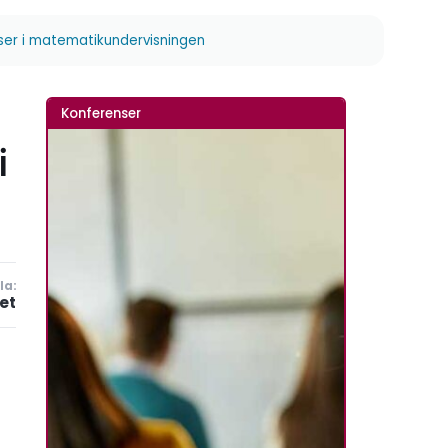
urser i matematikundervisningen
Konferenser
i
la:
et