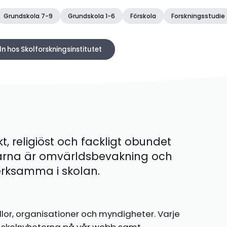
Grundskola 7-9
Grundskola 1-6
Förskola
Forskningsstudie
ln hos Skolforskningsinstitutet
kt, religiöst och fackligt obundet
ärna är omvärldsbevakning och
 verksamma i skolan.
llor, organisationer och myndigheter. Varje