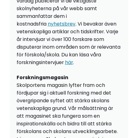
vardag publicerar vi de viktigaste
skolnyheterna på vår webb samt
sammanfattar dem i
kostnadsfria
nyhetsbrev
. Vi bevakar även
vetenskapliga artiklar och tidskrifter. Varje
år intervjuar vi över 100 forskare som
disputerar inom områden som är relevanta
för förskola/skola. Du kan läsa våra
forskningsintervjuer
här
.
Forskningsmagasin
Skolportens magasin lyfter fram och
fördjupar sig i aktuell forskning med det
övergripande syftet att stärka skolans
vetenskapliga grund. Vår målsättning är
att magasinet ska fungera som en
inspirationskälla och bidra till att stärka
förskolans och skolans utvecklingsarbete.