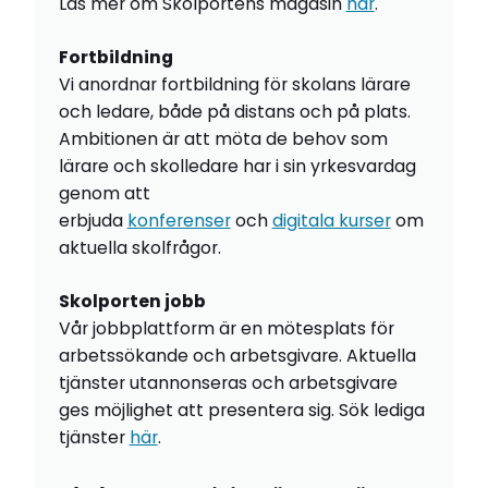
Läs mer om Skolportens magasin
här
.
Fortbildning
Vi anordnar fortbildning för skolans lärare
och ledare, både på distans och på plats.
Ambitionen är att möta de behov som
lärare och skolledare har i sin yrkesvardag
genom att
erbjuda
konferenser
och
digitala kurser
om
aktuella skolfrågor.
Skolporten jobb
Vår jobbplattform är en mötesplats för
arbetssökande och arbetsgivare. Aktuella
tjänster utannonseras och arbetsgivare
ges möjlighet att presentera sig. Sök lediga
tjänster
här
.