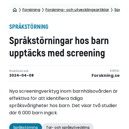
Forskning
Forskning- och utvecklingsartiklar
Språkst
SPRÅKSTÖRNING
Språkstörningar hos barn
upptäcks med screening
Källa:
Publicerad:
Forskning.se
2024-04-08
Nya screeningverktyg inom barnhälsovården är
effektiva för att identifiera tidiga
språksvårigheter hos barn. Det visar två studier
där 6 000 barn ingick.
Språkstörning
Tal- och språkutveckling