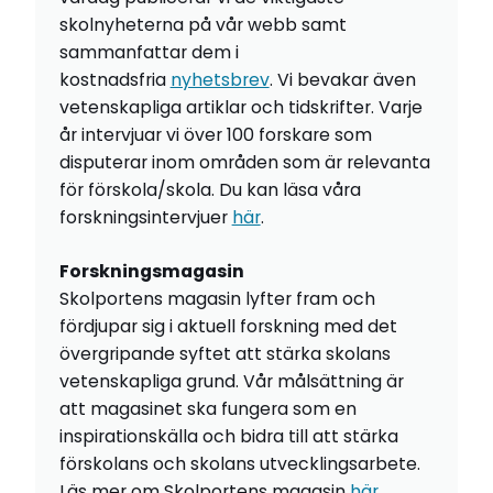
skolnyheterna på vår webb samt
sammanfattar dem i
kostnadsfria
nyhetsbrev
. Vi bevakar även
vetenskapliga artiklar och tidskrifter. Varje
år intervjuar vi över 100 forskare som
disputerar inom områden som är relevanta
för förskola/skola. Du kan läsa våra
forskningsintervjuer
här
.
Forskningsmagasin
Skolportens magasin lyfter fram och
fördjupar sig i aktuell forskning med det
övergripande syftet att stärka skolans
vetenskapliga grund. Vår målsättning är
att magasinet ska fungera som en
inspirationskälla och bidra till att stärka
förskolans och skolans utvecklingsarbete.
Läs mer om Skolportens magasin
här
.