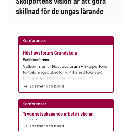
Skolportens vision är att göra
skillnad för de ungas lärande
Konferenser
Höstlovsforum Grundskola
Webbkonferens
Välkommen till Höstlovsforum – Skolportens
fortbildningspaket för v. 44, med fokus på
lärande, kollegial utveckling och…
Läs mer och boka
Konferenser
Trygghetsskapande arbete i skolan
Stockholm
Läs mer och boka