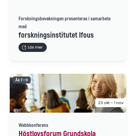
Forskningsbevakningen presenteras i samarbete
med
forskningsinstitutet Ifous
Läs mer
Åk F–9
23 okt – 1 nov
Webbkonferens
Höstlovsforum Grundskola