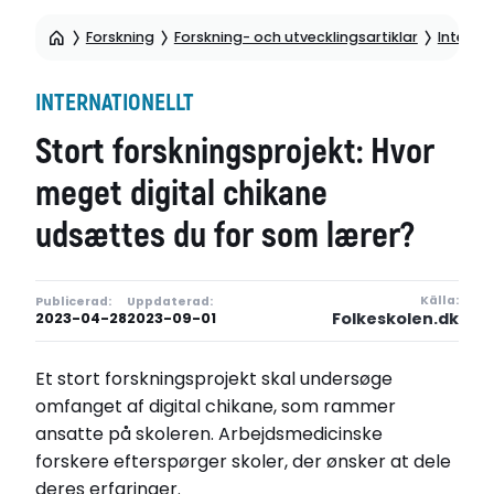
Forskning
Forskning- och utvecklingsartiklar
Internat
INTERNATIONELLT
Stort forskningsprojekt: Hvor
meget digital chikane
udsættes du for som lærer?
Källa:
Publicerad:
Uppdaterad:
Folkeskolen.dk
2023-04-28
2023-09-01
Et stort forskningsprojekt skal undersøge
omfanget af digital chikane, som rammer
ansatte på skoleren. Arbejdsmedicinske
forskere efterspørger skoler, der ønsker at dele
deres erfaringer.