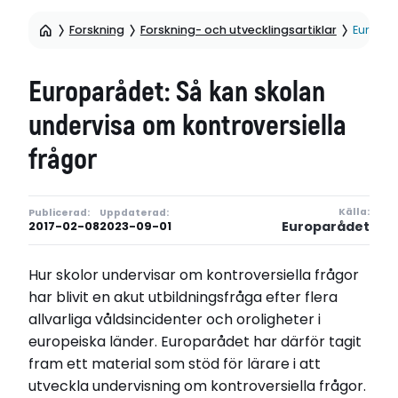
Forskning
Forskning- och utvecklingsartiklar
Europar
Europarådet: Så kan skolan
undervisa om kontroversiella
frågor
Källa:
Publicerad:
Uppdaterad:
Europarådet
2017-02-08
2023-09-01
Hur skolor undervisar om kontroversiella frågor
har blivit en akut utbildningsfråga efter flera
allvarliga våldsincidenter och oroligheter i
europeiska länder. Europarådet har därför tagit
fram ett material som stöd för lärare i att
utveckla undervisning om kontroversiella frågor.