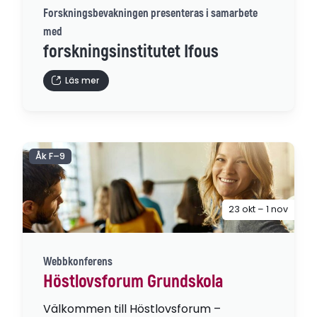
Forskningsbevakningen presenteras i samarbete
med
forskningsinstitutet Ifous
Läs mer
Åk F–9
23 okt – 1 nov
Webbkonferens
Höstlovsforum Grundskola
Välkommen till Höstlovsforum –