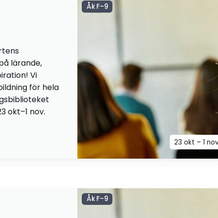
Åk F–9
rtens
 på lärande,
iration! Vi
ildning för hela
ngsbiblioteket
23 okt–1 nov.
23 okt – 1 no
Åk F–9