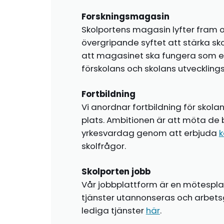
Forskningsmagasin
Skolportens magasin lyfter fram o
övergripande syftet att stärka sk
att magasinet ska fungera som en i
förskolans och skolans utvecklin
Fortbildning
Vi anordnar fortbildning för skola
plats. Ambitionen är att möta de 
yrkesvardag genom att erbjuda
k
skolfrågor.
Skolporten jobb
Vår jobbplattform är en mötespla
tjänster utannonseras och arbetsg
lediga tjänster
här
.