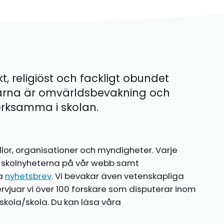
kt, religiöst och fackligt obundet
ärna är omvärldsbevakning och
 verksamma i skolan.
llor, organisationer och myndigheter. Varje
te skolnyheterna på vår webb samt
ia
nyhetsbrev
. Vi bevakar även vetenskapliga
ntervjuar vi över 100 forskare som disputerar inom
kola/skola. Du kan läsa våra