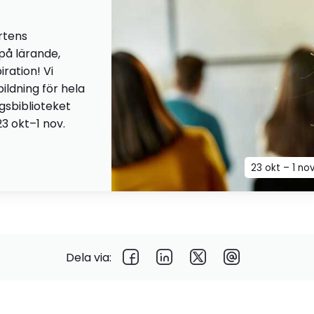
rtens
 på lärande,
iration! Vi
ildning för hela
ngsbiblioteket
23 okt–1 nov.
23 okt – 1 no
Dela via: