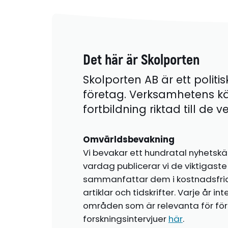
Det här är Skolporten
Skolporten AB är ett politis
företag. Verksamhetens k
fortbildning riktad till de
Omvärldsbevakning
Vi bevakar ett hundratal nyhetskä
vardag publicerar vi de viktigas
sammanfattar dem i kostnadsfr
artiklar och tidskrifter. Varje år i
områden som är relevanta för förs
forskningsintervjuer
här
.