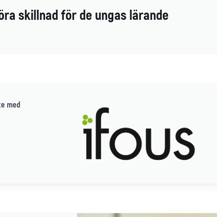
öra skillnad för de ungas lärande
te med