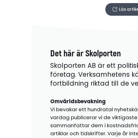
Läs artik
Det här är Skolporten
Skolporten AB är ett politis
företag. Verksamhetens k
fortbildning riktad till de
Omvärldsbevakning
Vi bevakar ett hundratal nyhetskä
vardag publicerar vi de viktigas
sammanfattar dem i kostnadsfr
artiklar och tidskrifter. Varje år i