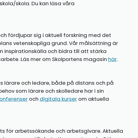
kola/skola. Du kan läsa våra
ch fördjupar sig i aktuell forskning med det
olans vetenskapliga grund. Vår målsättning är
nspirationskälla och bidra till att stärka
gsarbete. Läs mer om Skolportens magasin
här
.
ns lärare och ledare, både på distans och på
behov som lärare och skolledare har i sin
onferenser
och
digitala kurser
om aktuella
ts för arbetssökande och arbetsgivare. Aktuella