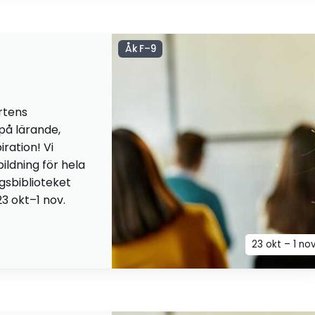
Åk F–9
rtens
 på lärande,
iration! Vi
ildning för hela
ngsbiblioteket
23 okt–1 nov.
23 okt – 1 no