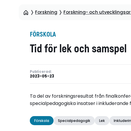
Forskning
Forskning- och utvecklingsart
FÖRSKOLA
Tid för lek och samspel
Publicerad:
2023-05-23
Ta del av forskningsresultat från finalkonfe
specialpedagogiska insatser i inkluderande f
Förskola
Specialpedagogik
Lek
Inkluderi