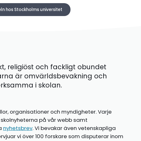
eln hos Stockholms universitet
kt, religiöst och fackligt obundet
ärna är omvärldsbevakning och
 verksamma i skolan.
llor, organisationer och myndigheter. Varje
te skolnyheterna på vår webb samt
ia
nyhetsbrev
. Vi bevakar även vetenskapliga
ntervjuar vi över 100 forskare som disputerar inom