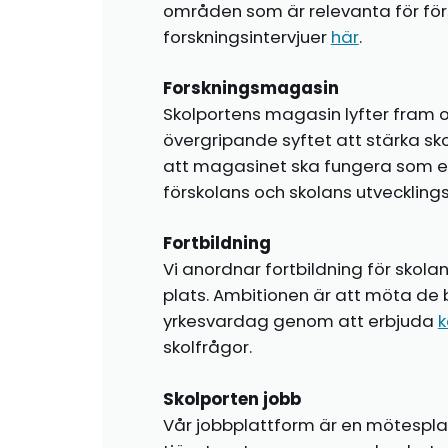
områden som är relevanta för förs
forskningsintervjuer
här
.
Forskningsmagasin
Skolportens magasin lyfter fram o
övergripande syftet att stärka sk
att magasinet ska fungera som en i
förskolans och skolans utvecklin
Fortbildning
Vi anordnar fortbildning för skola
plats. Ambitionen är att möta de 
yrkesvardag genom att erbjuda
k
skolfrågor.
Skolporten jobb
Vår jobbplattform är en mötespla