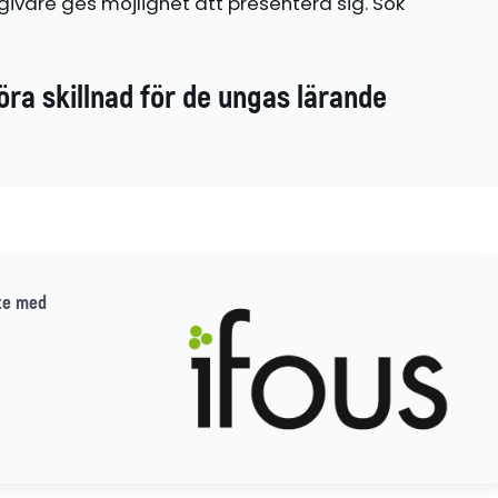
ivare ges möjlighet att presentera sig. Sök
öra skillnad för de ungas lärande
te med