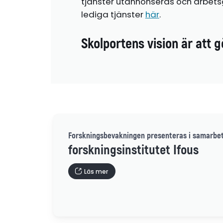
tjänster utannonseras och arbetsg
lediga tjänster
här
.
Skolportens vision är att g
Forskningsbevakningen presenteras i samarbe
forskningsinstitutet Ifous
Läs mer