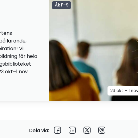
Åk F–9
rtens
 på lärande,
iration! Vi
ildning för hela
ngsbiblioteket
23 okt–1 nov.
23 okt – 1 no
Dela via: