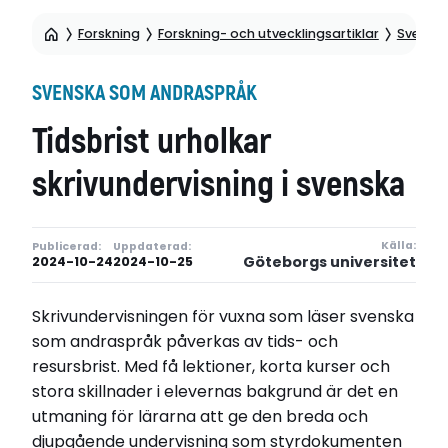
Forskning
Forskning- och utvecklingsartiklar
Svensk
SVENSKA SOM ANDRASPRÅK
Tidsbrist urholkar
skrivundervisning i svenska
Källa:
Publicerad:
Uppdaterad:
Göteborgs universitet
2024-10-24
2024-10-25
Skrivundervisningen för vuxna som läser svenska
som andraspråk påverkas av tids- och
resursbrist. Med få lektioner, korta kurser och
stora skillnader i elevernas bakgrund är det en
utmaning för lärarna att ge den breda och
djupgående undervisning som styrdokumenten