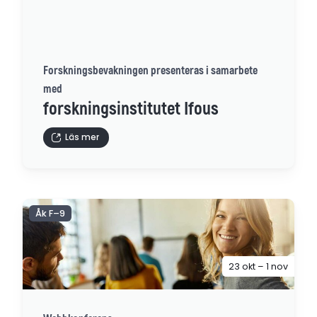
Forskningsbevakningen presenteras i samarbete
med
forskningsinstitutet Ifous
Läs mer
Åk F–9
23 okt – 1 nov