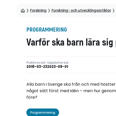
Forskning
Forskning- och utvecklingsartiklar
PROGRAMMERING
Varför ska barn lära si
Publicerad:
Uppdaterad:
2018-03-23
2023-09-01
Alla barn i Sverige ska från och med höstte
något sätt först med idén – men hur genomtän
före?
Programmering