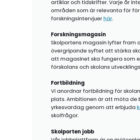
artiklar och tidskrifter. Varje år i
områden som är relevanta för förs
forskningsintervjuer
här
.
Forskningsmagasin
Skolportens magasin lyfter fram o
övergripande syftet att stärka sk
att magasinet ska fungera som en i
förskolans och skolans utvecklin
Fortbildning
Vi anordnar fortbildning för skola
plats. Ambitionen är att möta de 
yrkesvardag genom att erbjuda
k
skolfrågor.
Skolporten jobb
Vår jobbplattform är en mötespla