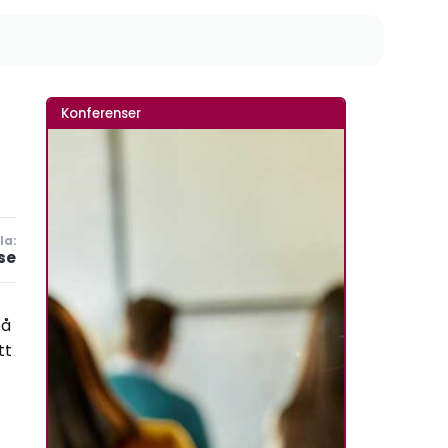
Konferenser
la:
se
på
tt