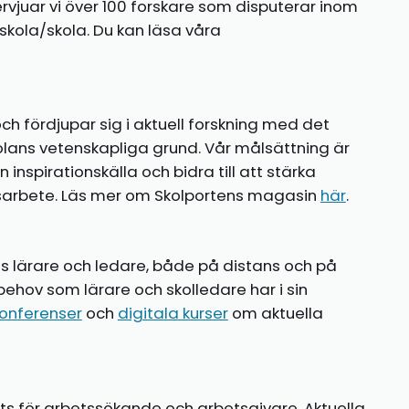
ntervjuar vi över 100 forskare som disputerar inom
kola/skola. Du kan läsa våra
ch fördjupar sig i aktuell forskning med det
olans vetenskapliga grund. Vår målsättning är
nspirationskälla och bidra till att stärka
gsarbete. Läs mer om Skolportens magasin
här
.
ns lärare och ledare, både på distans och på
behov som lärare och skolledare har i sin
onferenser
och
digitala kurser
om aktuella
ts för arbetssökande och arbetsgivare. Aktuella