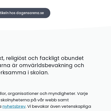
rtikeln hos dagensarena.se
kt, religiöst och fackligt obundet
ärna är omvärldsbevakning och
 verksamma i skolan.
llor, organisationer och myndigheter. Varje
te skolnyheterna på vår webb samt
ia
nyhetsbrev
. Vi bevakar även vetenskapliga