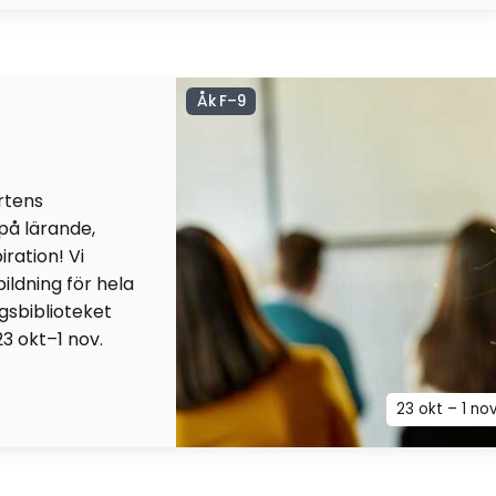
Åk F–9
rtens
 på lärande,
iration! Vi
ildning för hela
ngsbiblioteket
23 okt–1 nov.
23 okt – 1 no