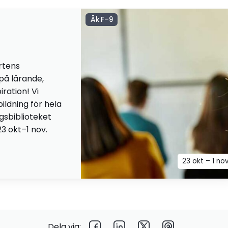
Åk F–9
rtens
 på lärande,
iration! Vi
ildning för hela
ngsbiblioteket
23 okt–1 nov.
23 okt – 1 no
Dela via: