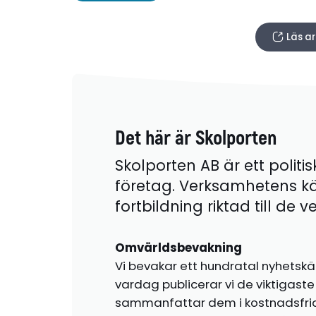
Läs a
Det här är Skolporten
Skolporten AB är ett politis
företag. Verksamhetens k
fortbildning riktad till de
Omvärldsbevakning
Vi bevakar ett hundratal nyhetskä
vardag publicerar vi de viktigas
sammanfattar dem i kostnadsfr