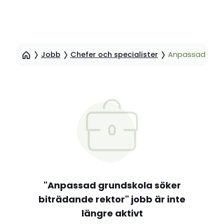
Hoppa
till
Jobb
Chefer och specialister
Anpassad grund
sidinnehåll
"Anpassad grundskola söker
biträdande rektor" jobb är inte
längre aktivt