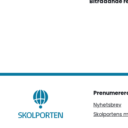
"Biträdande rek
Prenumerer
Nyhetsbrev
Skolportens 