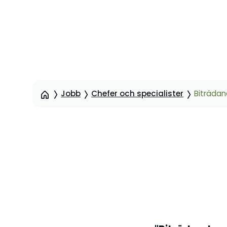
Hoppa
till
sidinnehåll
Jobb
Chefer och specialister
Biträdand