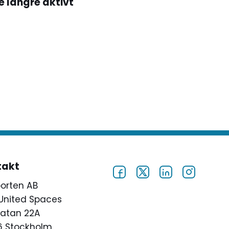
te längre aktivt
takt
porten AB
United Spaces
atan 22A
46 Stockholm