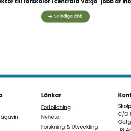
tor till förskolor i centrala Växjö" jobb är in
Se lediga jobb
a
Länkar
Kon
Skol
Fortbildning
C/O 
magasin
Nyheter
Götg
Forskning & Utveckling
118 