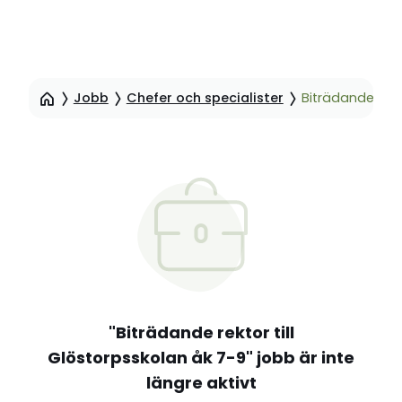
Hoppa
till
Jobb
Chefer och specialister
Biträdande rekt
sidinnehåll
"Biträdande rektor till
Glöstorpsskolan åk 7-9" jobb är inte
längre aktivt