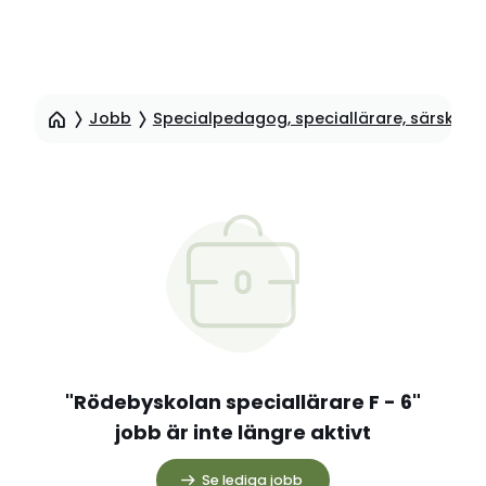
Hoppa
till
Jobb
Specialpedagog, speciallärare, särskollä
sidinnehåll
"Rödebyskolan speciallärare F - 6"
jobb är inte längre aktivt
Se lediga jobb