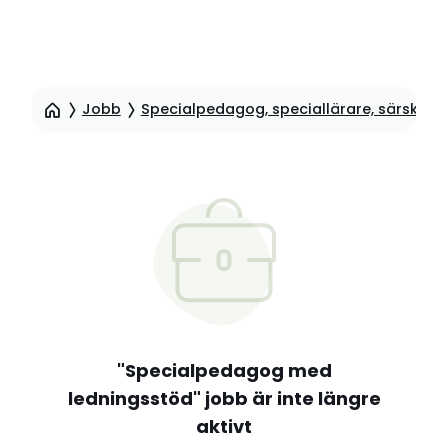
Hoppa
till
Jobb
Specialpedagog, speciallärare, särskollä
sidinnehåll
"Specialpedagog med
ledningsstöd" jobb är inte längre
aktivt